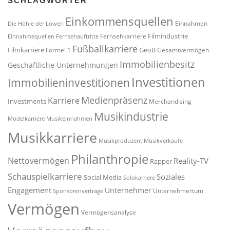
SCHLAGWÖRTER
Einkommensquellen
Einnahmen
Die Höhle der Löwen
Filmindustrie
Fernsehkarriere
Einnahmequellen
Fernsehauftritte
Fußballkarriere
Filmkarriere
GeoB
Formel 1
Gesamtvermögen
Immobilienbesitz
Geschäftliche Unternehmungen
Investitionen
Immobilieninvestitionen
Medienpräsenz
Karriere
Investments
Merchandising
Musikindustrie
Modelkarriere
Musikeinnahmen
Musikkarriere
Musikproduzent
Musikverkäufe
Philanthropie
Nettovermögen
Reality-TV
Rapper
Schauspielkarriere
Soziales
Social Media
Solokarriere
Engagement
Unternehmer
Unternehmertum
Sponsorenverträge
Vermögen
Vermögensanalyse