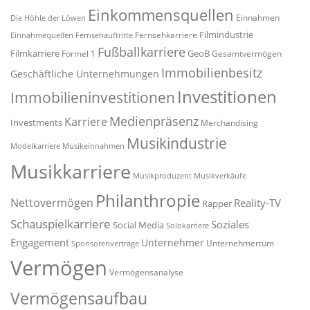
Einkommensquellen
Einnahmen
Die Höhle der Löwen
Filmindustrie
Fernsehkarriere
Einnahmequellen
Fernsehauftritte
Fußballkarriere
Filmkarriere
GeoB
Formel 1
Gesamtvermögen
Immobilienbesitz
Geschäftliche Unternehmungen
Investitionen
Immobilieninvestitionen
Medienpräsenz
Karriere
Investments
Merchandising
Musikindustrie
Modelkarriere
Musikeinnahmen
Musikkarriere
Musikproduzent
Musikverkäufe
Philanthropie
Nettovermögen
Reality-TV
Rapper
Schauspielkarriere
Soziales
Social Media
Solokarriere
Engagement
Unternehmer
Unternehmertum
Sponsorenverträge
Vermögen
Vermögensanalyse
Vermögensaufbau