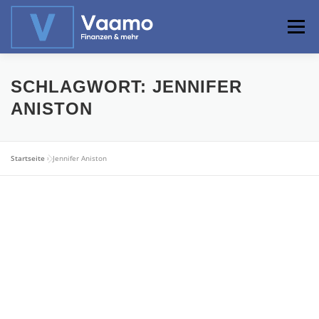
Zum
Inhalt
Menü
springen
ABOUT
ONLINE-RECHNER
BASISWISSEN
SCHLAGWORT:
JENNIFER
ANISTON
PROFIWISSEN
ALTERSVORSORGE
Startseite
»
Jennifer Aniston
PRIVATIER WERDEN