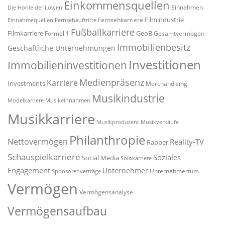
Einkommensquellen
Einnahmen
Die Höhle der Löwen
Filmindustrie
Fernsehkarriere
Einnahmequellen
Fernsehauftritte
Fußballkarriere
Filmkarriere
GeoB
Formel 1
Gesamtvermögen
Immobilienbesitz
Geschäftliche Unternehmungen
Investitionen
Immobilieninvestitionen
Medienpräsenz
Karriere
Investments
Merchandising
Musikindustrie
Modelkarriere
Musikeinnahmen
Musikkarriere
Musikproduzent
Musikverkäufe
Philanthropie
Nettovermögen
Reality-TV
Rapper
Schauspielkarriere
Soziales
Social Media
Solokarriere
Engagement
Unternehmer
Unternehmertum
Sponsorenverträge
Vermögen
Vermögensanalyse
Vermögensaufbau