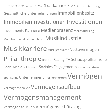
Fußballkarriere
Filmkarriere
GeoB
Formel 1
Gesamtvermögen
Immobilienbesitz
Geschäftliche Unternehmungen
Investitionen
Immobilieninvestitionen
Medienpräsenz
Karriere
Investments
Merchandising
Musikindustrie
Modelkarriere
Musikeinnahmen
Musikkarriere
Nettovermögen
Musikproduzent
Philanthropie
Schauspielkarriere
Reality-TV
Rapper
Soziales Engagement
Social Media
Solokarriere
Sponsorenverträge
Vermögen
Unternehmer
Unternehmertum
Sponsoring
Vermögensaufbau
Vermögensanalyse
Vermögensmanagement
Vermögensschätzung
Vermögensquellen