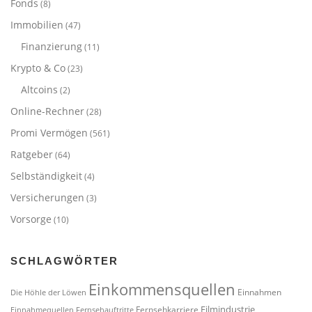
Fonds
(8)
Immobilien
(47)
Finanzierung
(11)
Krypto & Co
(23)
Altcoins
(2)
Online-Rechner
(28)
Promi Vermögen
(561)
Ratgeber
(64)
Selbständigkeit
(4)
Versicherungen
(3)
Vorsorge
(10)
SCHLAGWÖRTER
Einkommensquellen
Einnahmen
Die Höhle der Löwen
Filmindustrie
Fernsehkarriere
Einnahmequellen
Fernsehauftritte