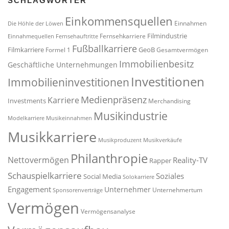
SCHLAGWÖRTER
Einkommensquellen
Einnahmen
Die Höhle der Löwen
Filmindustrie
Fernsehkarriere
Einnahmequellen
Fernsehauftritte
Fußballkarriere
Filmkarriere
GeoB
Formel 1
Gesamtvermögen
Immobilienbesitz
Geschäftliche Unternehmungen
Investitionen
Immobilieninvestitionen
Medienpräsenz
Karriere
Investments
Merchandising
Musikindustrie
Modelkarriere
Musikeinnahmen
Musikkarriere
Musikproduzent
Musikverkäufe
Philanthropie
Nettovermögen
Reality-TV
Rapper
Schauspielkarriere
Soziales
Social Media
Solokarriere
Engagement
Unternehmer
Unternehmertum
Sponsorenverträge
Vermögen
Vermögensanalyse