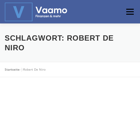
Zum
Inhalt
Menü
springen
ABOUT
ONLINE-RECHNER
BASISWISSEN
SCHLAGWORT:
ROBERT DE
NIRO
PROFIWISSEN
ALTERSVORSORGE
Startseite
»
Robert De Niro
PRIVATIER WERDEN