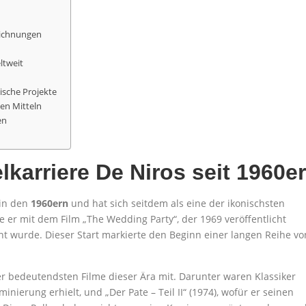
eichnungen
ltweit
ische Projekte
en Mitteln
en
lkarriere De Niros seit 1960er
 in den
1960ern
und hat sich seitdem als eine der ikonischsten
e er mit dem Film „The Wedding Party“, der 1969 veröffentlicht
eht wurde. Dieser Start markierte den Beginn einer langen Reihe vo
er bedeutendsten Filme dieser Ära mit. Darunter waren Klassiker
minierung erhielt, und „Der Pate – Teil II“ (1974), wofür er seinen