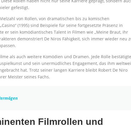
 Diese Rollen haben nicht nur seine Karriere geprägt, sondern au
ieler gefestigt.
 Vielzahl von Rollen, von dramatischen bis zu komischen
„Casino“ (1995) sind Beispiele für seine fortgesetzte Präsenz in
e er sein komödiantisches Talent in Filmen wie „Meine Braut, ihr
harakteren demonstriert De Niros Fähigkeit, sich immer wieder neu 
upassen.
ilme als auch weitere Komödien und Dramen. Jede Rolle bestätigt
uspielkunst und sein unermüdliches Engagement, das ihm weltwei
bracht hat. Trotz seiner langen Karriere bleibt Robert De Niro
rer Meister seines Fachs.
 Vermögen
nenten Filmrollen und