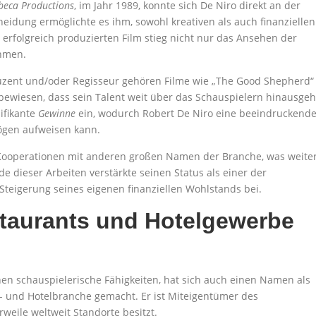
beca Productions
, im Jahr 1989, konnte sich De Niro direkt an der
heidung ermöglichte es ihm, sowohl kreativen als auch finanziellen
 erfolgreich produzierten Film stieg nicht nur das Ansehen der
ahmen.
zent und/oder Regisseur gehören Filme wie „The Good Shepherd“
 bewiesen, dass sein Talent weit über das Schauspielern hinausgeh
ifikante
Gewinne
ein, wodurch Robert De Niro eine beeindruckend
mögen aufweisen kann.
 Kooperationen mit anderen großen Namen der Branche, was weite
de dieser Arbeiten verstärkte seinen Status als einer der
Steigerung seines eigenen finanziellen Wohlstands bei.
staurants und Hotelgewerbe
hen schauspielerische Fähigkeiten, hat sich auch einen Namen als
- und Hotelbranche gemacht. Er ist Miteigentümer des
rweile weltweit Standorte besitzt.