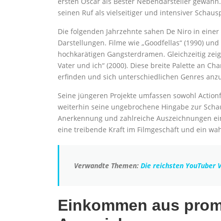
ersten Oscar als Bester Nebendarsteller gewann.
seinen Ruf als vielseitiger und intensiver Schausp
Die folgenden Jahrzehnte sahen De Niro in einer
Darstellungen. Filme wie „Goodfellas“ (1990) und 
hochkarätigen Gangsterdramen. Gleichzeitig zeigt
Vater und ich“ (2000). Diese breite Palette an C
erfinden und sich unterschiedlichen Genres anz
Seine jüngeren Projekte umfassen sowohl Actionf
weiterhin seine ungebrochene Hingabe zur Scha
Anerkennung und zahlreiche Auszeichnungen einge
eine treibende Kraft im Filmgeschäft und ein wah
Verwandte Themen:
Die reichsten YouTuber
Einkommen aus promi