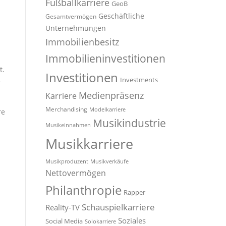
Fußballkarriere
GeoB
Geschäftliche
Gesamtvermögen
Unternehmungen
Immobilienbesitz
Immobilieninvestitionen
t.
Investitionen
Investments
e
Medienpräsenz
Karriere
Merchandising
Modelkarriere
re
Musikindustrie
Musikeinnahmen
Musikkarriere
Musikproduzent
Musikverkäufe
Nettovermögen
Philanthropie
Rapper
Schauspielkarriere
Reality-TV
Soziales
Social Media
Solokarriere