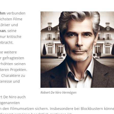
uhm
verbunden
eichsten Filme
 Driver
und
man
, seine
ur kritische
ebracht.
he weitere
r gefragtesten
erhöhten seinen
eren Projekten.
e Charaktere zu
nteresse und
Robert De Niro Vermögen
rt De Niro auch
sogenannten
 an den Filmumsetzen sichern. Insbesondere bei Blockbustern könn