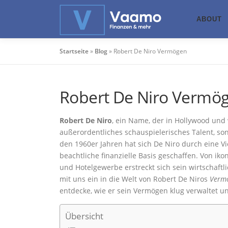
Zum
Inhalt
ABOUT
springen
Startseite
»
Blog
»
Robert De Niro Vermögen
Robert De Niro Vermö
Robert De Niro
, ein Name, der in Hollywood und 
außerordentliches schauspielerisches Talent, s
den 1960er Jahren hat sich De Niro durch eine V
beachtliche finanzielle Basis geschaffen. Von iko
und Hotelgewerbe erstreckt sich sein wirtschaft
mit uns ein in die Welt von Robert De Niros
Verm
entdecke, wie er sein Vermögen klug verwaltet un
Übersicht