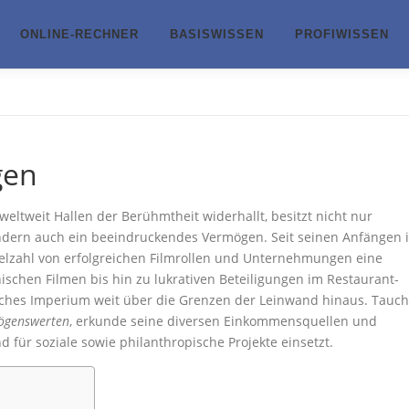
ONLINE-RECHNER
BASISWISSEN
PROFIWISSEN
gen
weltweit Hallen der Berühmtheit widerhallt, besitzt nicht nur
ondern auch ein beeindruckendes Vermögen. Seit seinen Anfängen 
ielzahl von erfolgreichen Filmrollen und Unternehmungen eine
nischen Filmen bis hin zu lukrativen Beteiligungen im Restaurant-
liches Imperium weit über die Grenzen der Leinwand hinaus. Tauc
ögenswerten
, erkunde seine diversen Einkommensquellen und
d für soziale sowie philanthropische Projekte einsetzt.