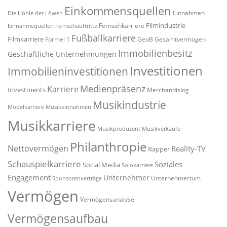
Einkommensquellen
Einnahmen
Die Höhle der Löwen
Filmindustrie
Fernsehkarriere
Einnahmequellen
Fernsehauftritte
Fußballkarriere
Filmkarriere
Formel 1
GeoB
Gesamtvermögen
Immobilienbesitz
Geschäftliche Unternehmungen
Investitionen
Immobilieninvestitionen
Medienpräsenz
Karriere
Investments
Merchandising
Musikindustrie
Modelkarriere
Musikeinnahmen
Musikkarriere
Musikproduzent
Musikverkäufe
Philanthropie
Nettovermögen
Reality-TV
Rapper
Schauspielkarriere
Soziales
Social Media
Solokarriere
Engagement
Unternehmer
Unternehmertum
Sponsorenverträge
Vermögen
Vermögensanalyse
Vermögensaufbau