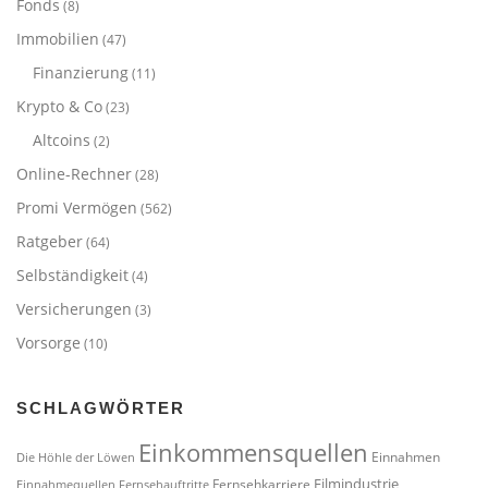
Fonds
(8)
Immobilien
(47)
Finanzierung
(11)
Krypto & Co
(23)
Altcoins
(2)
Online-Rechner
(28)
Promi Vermögen
(562)
Ratgeber
(64)
Selbständigkeit
(4)
Versicherungen
(3)
Vorsorge
(10)
SCHLAGWÖRTER
Einkommensquellen
Einnahmen
Die Höhle der Löwen
Filmindustrie
Fernsehkarriere
Einnahmequellen
Fernsehauftritte