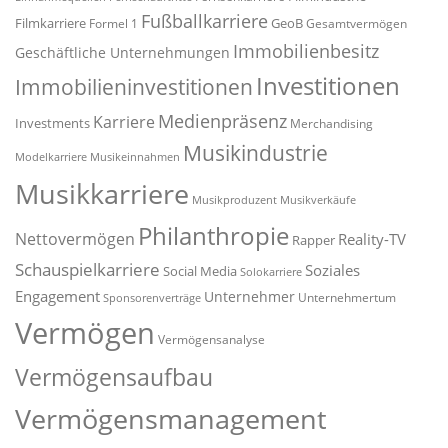
Fußballkarriere
Filmkarriere
GeoB
Formel 1
Gesamtvermögen
Immobilienbesitz
Geschäftliche Unternehmungen
Investitionen
Immobilieninvestitionen
Medienpräsenz
Karriere
Investments
Merchandising
Musikindustrie
Modelkarriere
Musikeinnahmen
Musikkarriere
Musikproduzent
Musikverkäufe
Philanthropie
Nettovermögen
Reality-TV
Rapper
Schauspielkarriere
Soziales
Social Media
Solokarriere
Engagement
Unternehmer
Unternehmertum
Sponsorenverträge
Vermögen
Vermögensanalyse
Vermögensaufbau
Vermögensmanagement