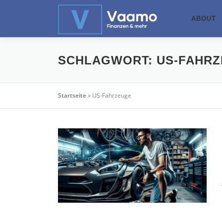
Zum
Inhalt
ABOUT
springen
SCHLAGWORT:
US-FAHR
Startseite
»
US-Fahrzeuge