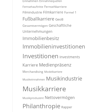
Einnahmen
Einnahmequellen
Fernsehkarriere
Fernsehauftritte
Filmindustrie
Filmkarriere
Formel 1
Fußballkarriere
GeoB
Geschäftliche
Gesamtvermögen
Unternehmungen
Immobilienbesitz
Immobilieninvestitionen
Investitionen
Investments
Medienpräsenz
Karriere
Merchandising
Modelkarriere
Musikindustrie
Musikeinnahmen
Musikkarriere
Nettovermögen
Musikproduzent
Philanthropie
Rapper