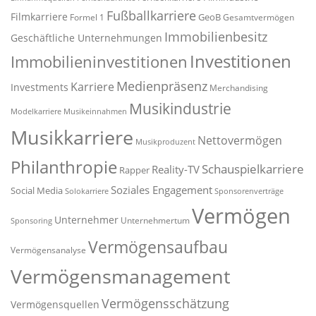
Fußballkarriere
Filmkarriere
GeoB
Formel 1
Gesamtvermögen
Immobilienbesitz
Geschäftliche Unternehmungen
Investitionen
Immobilieninvestitionen
Medienpräsenz
Karriere
Investments
Merchandising
Musikindustrie
Modelkarriere
Musikeinnahmen
Musikkarriere
Nettovermögen
Musikproduzent
Philanthropie
Schauspielkarriere
Reality-TV
Rapper
Soziales Engagement
Social Media
Solokarriere
Sponsorenverträge
Vermögen
Unternehmer
Unternehmertum
Sponsoring
Vermögensaufbau
Vermögensanalyse
Vermögensmanagement
Vermögensschätzung
Vermögensquellen