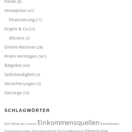
Fonds
(8)
Immobilien
(47)
Finanzierung
(11)
Krypto & Co
(23)
Altcoins
(2)
Online-Rechner
(28)
Promi Vermögen
(561)
Ratgeber
(64)
Selbständigkeit
(4)
Versicherungen
(3)
Vorsorge
(10)
SCHLAGWÖRTER
Einkommensquellen
Einnahmen
Die Höhle der Löwen
Filmindustrie
Fernsehkarriere
Einnahmequellen
Fernsehauftritte