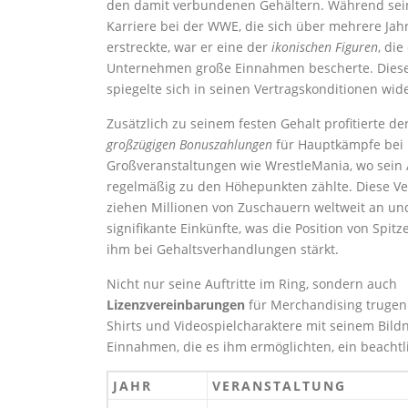
den damit verbundenen Gehältern. Während sei
Karriere bei der WWE, die sich über mehrere Jah
erstreckte, war er eine der
ikonischen Figuren
, di
Unternehmen große Einnahmen bescherte. Diese
spiegelte sich in seinen Vertragskonditionen wide
Zusätzlich zu seinem festen Gehalt profitierte d
großzügigen Bonuszahlungen
für Hauptkämpfe bei
Großveranstaltungen wie WrestleMania, wo sein A
regelmäßig zu den Höhepunkten zählte. Diese V
ziehen Millionen von Zuschauern weltweit an un
signifikante Einkünfte, was die Position von Spit
ihm bei Gehaltsverhandlungen stärkt.
Nicht nur seine Auftritte im Ring, sondern auch
Lizenzvereinbarungen
für Merchandising trugen 
Shirts und Videospielcharaktere mit seinem Bildn
Einnahmen, die es ihm ermöglichten, ein beacht
JAHR
VERANSTALTUNG