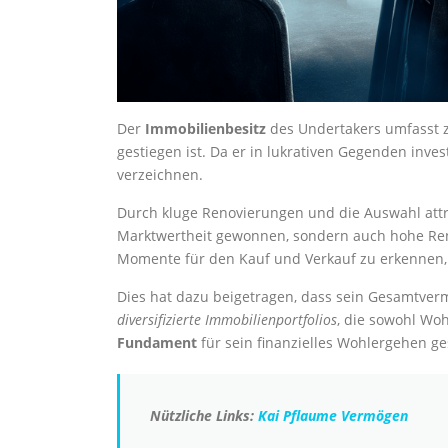
Der
Immobilienbesitz
des Undertakers umfasst za
gestiegen ist. Da er in lukrativen Gegenden invest
verzeichnen.
Durch kluge Renovierungen und die Auswahl attr
Marktwertheit gewonnen, sondern auch hohe Rend
Momente für den Kauf und Verkauf zu erkennen, s
Dies hat dazu beigetragen, dass sein Gesamtverm
diversifizierte Immobilienportfolios
, die sowohl Wo
Fundament
für sein finanzielles Wohlergehen ge
Nützliche Links:
Kai Pflaume Vermögen