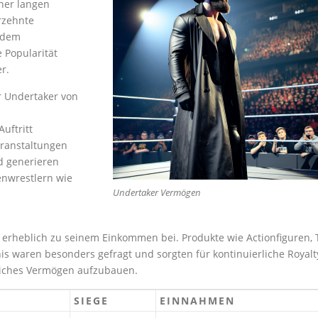
ner langen
rzehnte
e dem
 Popularität
r.
er Undertaker von
uftritt
eranstaltungen
d generieren
zenwrestlern wie
Undertaker Vermögen
erheblich zu seinem Einkommen bei. Produkte wie Actionfiguren, 
is waren besonders gefragt und sorgten für kontinuierliche Royalt
liches Vermögen aufzubauen.
SIEGE
EINNAHMEN