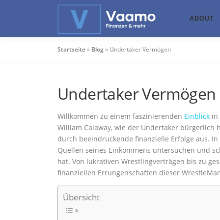
Zum
Inhalt
ABOUT
springen
Startseite
»
Blog
»
Undertaker Vermögen
Undertaker Vermögen
Willkommen zu einem faszinierenden
Einblick
in
William Calaway, wie der Undertaker bürgerlich he
durch beeindruckende finanzielle Erfolge aus. In
Quellen seines Einkommens untersuchen und sch
hat. Von lukrativen Wrestlingverträgen bis zu ges
finanziellen Errungenschaften dieser WrestleMa
Übersicht