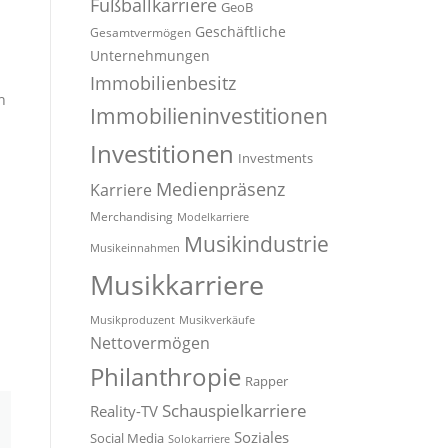
Fußballkarriere
GeoB
Geschäftliche
Gesamtvermögen
Unternehmungen
Immobilienbesitz
h
Immobilieninvestitionen
Investitionen
Investments
Medienpräsenz
Karriere
Merchandising
Modelkarriere
Musikindustrie
Musikeinnahmen
Musikkarriere
Musikproduzent
Musikverkäufe
Nettovermögen
Philanthropie
Rapper
Schauspielkarriere
Reality-TV
Soziales
Social Media
Solokarriere