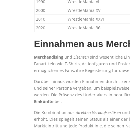
1990
WrestleMania VI
2000
WrestleMania XVI
2010
WrestleMania XXVI
2020
WrestleMania 36
Einnahmen aus Merch
Merchandising
und
Lizenzen
sind wesentliche Ei
Fanartikeln wie T-Shirts, Actionfiguren und Post
ermöglichen es Fans, ihre Begeisterung für dies
Darüber hinaus wurden Einnahmen durch Lizenz
und seiner Persona vergeben, um beispielsweis
werden. Die Präsenz des Undertakers in populären
Einkünfte
bei.
Die Kombination aus
direkten Verkaufserlösen
und 
erhöht. Dies spiegelt seinen Status als einer de
Markteintritt und jede Produktlinie, die seinen 