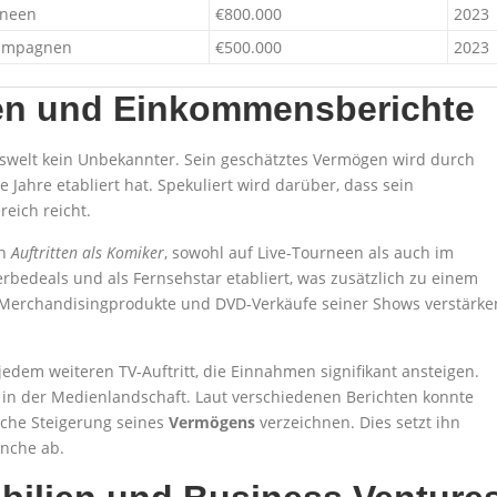
rneen
€800.000
2023
kampagnen
€500.000
2023
en und Einkommensberichte
gswelt kein Unbekannter. Sein geschätztes Vermögen wird durch
 Jahre etabliert hat. Spekuliert wird darüber, dass sein
eich reicht.
en
Auftritten als Komiker
, sowohl auf Live-Tourneen als auch im
rbedeals und als Fernsehstar etabliert, was zusätzlich zu einem
. Merchandisingprodukte und DVD-Verkäufe seiner Shows verstärke
edem weiteren TV-Auftritt, die Einnahmen signifikant ansteigen.
g in der Medienlandschaft. Laut verschiedenen Berichten konnte
liche Steigerung seines
Vermögens
verzeichnen. Dies setzt ihn
anche ab.