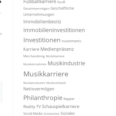
s
Fußballkarriere
GeoB
Geschäftliche
Gesamtvermögen
.
Unternehmungen
Immobilienbesitz
Immobilieninvestitionen
en
Investitionen
Investments
.
Medienpräsenz
Karriere
Merchandising
Modelkarriere
Musikindustrie
Musikeinnahmen
Musikkarriere
Musikproduzent
Musikverkäufe
Nettovermögen
Philanthropie
Rapper
Schauspielkarriere
Reality-TV
Soziales
Social Media
Solokarriere