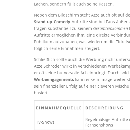
Lachen, sondern füllt auch seine Kassen.
Neben dem Bildschirm steht Atze auch oft auf d
Stand-up-Comedy
-Auftritte sind bei Fans äußers
tragen substantiell zu seinem
Gesamteinkommen
b
Auftritte ermöglichen ihm, eine direkte Verbind
Publikum aufzubauen, was wiederum die Ticketv
folglich seine Einnahmen steigert.
Schließlich sollte auch die Werbung nicht unters
Atze Schröder wirkt in verschiedenen Werbekam
er oft seine humorvolle Art einbringt. Durch solc
Werbeengagements
kann er sein Image weiter st
sein finanzieller Erfolg auf einer cleveren Misc
basiert.
EINNAHMEQUELLE
BESCHREIBUNG
Regelmäßige Auftritte
TV-Shows
Fernsehshows