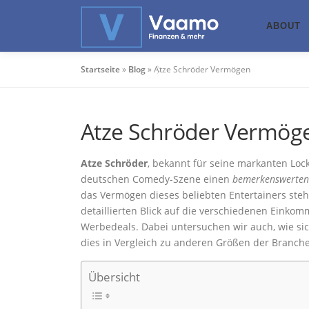
Zum
Inhalt
ABOUT
springen
Startseite
»
Blog
»
Atze Schröder Vermögen
Atze Schröder Vermög
Atze Schröder
, bekannt für seine markanten Loc
deutschen Comedy-Szene einen
bemerkenswerten 
das Vermögen dieses beliebten Entertainers steht,
detaillierten Blick auf die verschiedenen Einko
Werbedeals. Dabei untersuchen wir auch, wie sich
dies in Vergleich zu anderen Größen der Branche
Übersicht