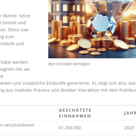
er Bühne. Seine
t beliebt und
ei. Diese Live-
ung zum
erkäufe und
chätzt werden.
Atze Schröder Vermögen
pagnen mit, wo
he
ärken und zusätzliche Einkünfte generieren. Es zeigt sich also, das
hung aus medialer Präsenz und direkter Interaktion mit dem Publik
GESCHÄTZTE
JAH
EINNAHMEN
 in verschiedenen
€1.200.000
2023