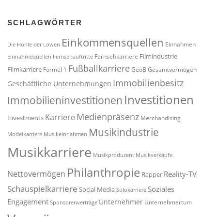
SCHLAGWÖRTER
Einkommensquellen
Einnahmen
Die Höhle der Löwen
Filmindustrie
Fernsehkarriere
Einnahmequellen
Fernsehauftritte
Fußballkarriere
Filmkarriere
Formel 1
GeoB
Gesamtvermögen
Immobilienbesitz
Geschäftliche Unternehmungen
Investitionen
Immobilieninvestitionen
Medienpräsenz
Karriere
Investments
Merchandising
Musikindustrie
Modelkarriere
Musikeinnahmen
Musikkarriere
Musikproduzent
Musikverkäufe
Philanthropie
Nettovermögen
Reality-TV
Rapper
Schauspielkarriere
Soziales
Social Media
Solokarriere
Engagement
Unternehmer
Unternehmertum
Sponsorenverträge