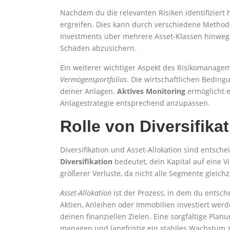
Nachdem du die relevanten Risiken identifizier
ergreifen. Dies kann durch verschiedene Methoden
Investments über mehrere Asset-Klassen hinweg
Schäden abzusichern.
Ein weiterer wichtiger Aspekt des Risikomanage
Vermögensportfolios
. Die wirtschaftlichen Beding
deiner Anlagen.
Aktives Monitoring
ermöglicht e
Anlagestrategie entsprechend anzupassen.
Rolle von Diversifika
Diversifikation und Asset-Allokation sind ents
Diversifikation
bedeutet, dein Kapital auf eine Vi
größerer Verluste, da nicht alle Segmente gleichz
Asset-Allokation
ist der Prozess, in dem du entsch
Aktien, Anleihen oder Immobilien investiert werde
deinen finanziellen Zielen. Eine sorgfältige Plan
managen und langfristig ein stabiles Wachstum z