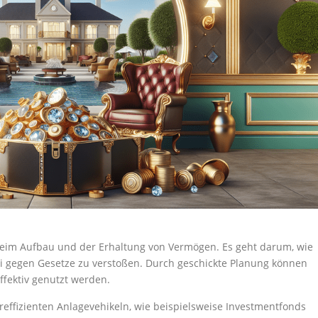
eim Aufbau und der Erhaltung von Vermögen. Es geht darum, wie
i gegen Gesetze zu verstoßen. Durch geschickte Planung können
ffektiv genutzt werden.
ereffizienten Anlagevehikeln, wie beispielsweise Investmentfonds