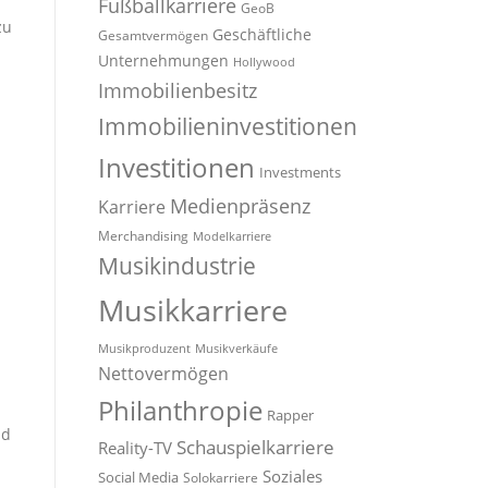
Fußballkarriere
GeoB
zu
Geschäftliche
Gesamtvermögen
Unternehmungen
Hollywood
Immobilienbesitz
Immobilieninvestitionen
Investitionen
Investments
Medienpräsenz
Karriere
Merchandising
Modelkarriere
Musikindustrie
Musikkarriere
Musikproduzent
Musikverkäufe
Nettovermögen
Philanthropie
Rapper
nd
Schauspielkarriere
Reality-TV
Soziales
Social Media
Solokarriere