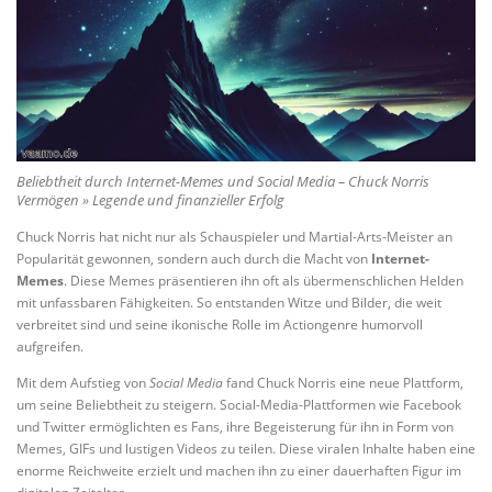
Beliebtheit durch Internet-Memes und Social Media – Chuck Norris
Vermögen » Legende und finanzieller Erfolg
Chuck Norris hat nicht nur als Schauspieler und Martial-Arts-Meister an
Popularität gewonnen, sondern auch durch die Macht von
Internet-
Memes
. Diese Memes präsentieren ihn oft als übermenschlichen Helden
mit unfassbaren Fähigkeiten. So entstanden Witze und Bilder, die weit
verbreitet sind und seine ikonische Rolle im Actiongenre humorvoll
aufgreifen.
Mit dem Aufstieg von
Social Media
fand Chuck Norris eine neue Plattform,
um seine Beliebtheit zu steigern. Social-Media-Plattformen wie Facebook
und Twitter ermöglichten es Fans, ihre Begeisterung für ihn in Form von
Memes, GIFs und lustigen Videos zu teilen. Diese viralen Inhalte haben eine
enorme Reichweite erzielt und machen ihn zu einer dauerhaften Figur im