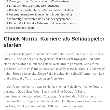
Vermögen durch Schauspiel und Werbeverträge
Erfolg als Produzent und Drehbuchautor
Beliebtheit durch Internet-Memes und Social Media
Unternehmensbeteiligungen und Mode-Branding
Wohltätige Aktivitäten und Charity-Engagement
Dauerhafte kulturelle Relevanz und Legendenstatus
Oft gestellte Fragen
Chuck Norris‘ Karriere als Schauspieler
starten
Chuck Norris begann seine Karriere als Schauspieler in den frühen 1970er
Jahren. Zuvor war er ein erfolgreicher
Martial-Arts-Kämpfer
und hatte
sich einen Namen durch zahlreiche Wettkämpfe gemacht. Sein erster
größerer Auftritt im Filmbusiness war in „Way of the Dragon“ (1972), wo er
neben Bruce Lee spielte. Diese Rolle brachte ihm schnell Aufmerksamkeit
und öffnete die Türen zu weiteren Projekten.
In den folgenden Jahren spielte Norris in einer Vielzahl von Actionfilmen,
darunter „Good Guys Wear Black“ und „The Octagon“. Seine
beeindruckenden
Kampfsportfähigkeiten
fesselten das Publikum und
machten ihn zum Synonym für den Actionfilm. Besondere Beachtung fand
der Film „Missing in Action“, der 1984 veröffentlicht wurde.