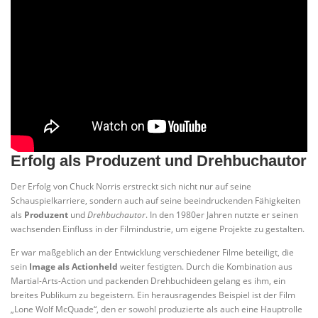
Erfolg als Produzent und Drehbuchautor
Der Erfolg von Chuck Norris erstreckt sich nicht nur auf seine
Schauspielkarriere, sondern auch auf seine beeindruckenden Fähigkeiten
als
Produzent
und
Drehbuchautor
. In den 1980er Jahren nutzte er seinen
wachsenden Einfluss in der Filmindustrie, um eigene Projekte zu gestalten.
Er war maßgeblich an der Entwicklung verschiedener Filme beteiligt, die
sein
Image als Actionheld
weiter festigten. Durch die Kombination aus
Martial-Arts-Action und packenden Drehbuchideen gelang es ihm, ein
breites Publikum zu begeistern. Ein herausragendes Beispiel ist der Film
„Lone Wolf McQuade“, den er sowohl produzierte als auch eine Hauptrolle