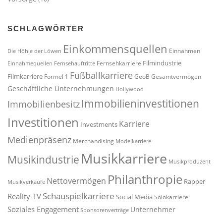
SCHLAGWÖRTER
Einkommensquellen
Einnahmen
Die Höhle der Löwen
Filmindustrie
Fernsehkarriere
Einnahmequellen
Fernsehauftritte
Fußballkarriere
Filmkarriere
Formel 1
GeoB
Gesamtvermögen
Geschäftliche Unternehmungen
Hollywood
Immobilieninvestitionen
Immobilienbesitz
Investitionen
Karriere
Investments
Medienpräsenz
Merchandising
Modelkarriere
Musikkarriere
Musikindustrie
Musikproduzent
Philanthropie
Nettovermögen
Rapper
Musikverkäufe
Schauspielkarriere
Reality-TV
Social Media
Solokarriere
Soziales Engagement
Unternehmer
Sponsorenverträge