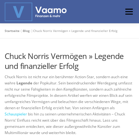
Zum
Inhalt
Menü
springen
Startseite
»
Blog
»
Chuck Norris Vermögen » Legende und finanzieller Erfolg
ABOUT
ONLINE-RECHNER
BASISWISSEN
Chuck Norris Vermögen » Legende
PROFIWISSEN
ALTERSVORSORGE
und finanzieller Erfolg
Chuck Norris ist nicht nur ein berühmter Action-Star, sondern auch eine
PRIVATIER WERDEN
wahre
Legende
der Popkultur. Sein beeindruckender Werdegang umfasst
nicht nur seine Fähigkeiten in den
Kampfkünsten
, sondern auch zahlreiche
erfolgreiche Filmprojekte. In diesem Artikel werfen wir einen Blick auf sein
umfangreiches Vermögen und beleuchten die verschiedenen Wege, mit
denen er finanziellen Erfolg erzielt hat. Von seinen Anfängen als
Schauspieler
bis hin zu seinen unternehmerischen Aktivitäten – Chuck
Norris‘ Einfluss reicht weit über das Filmgeschäft hinaus. Lass uns
gemeinsam entdecken, wie dieser außergewöhnliche Künstler zum
Multimillionär wurde und weiterhin bleibt.