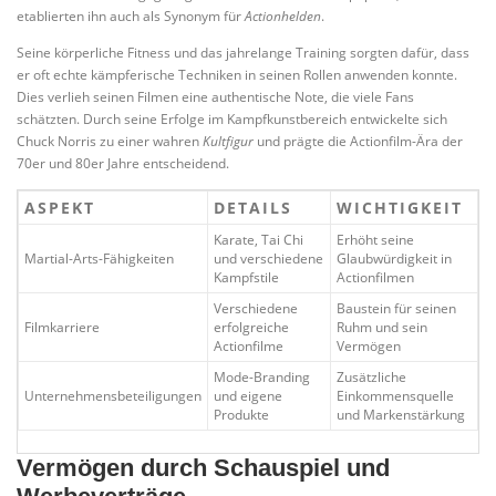
etablierten ihn auch als Synonym für
Actionhelden
.
Seine körperliche Fitness und das jahrelange Training sorgten dafür, dass
er oft echte kämpferische Techniken in seinen Rollen anwenden konnte.
Dies verlieh seinen Filmen eine authentische Note, die viele Fans
schätzten. Durch seine Erfolge im Kampfkunstbereich entwickelte sich
Chuck Norris zu einer wahren
Kultfigur
und prägte die Actionfilm-Ära der
70er und 80er Jahre entscheidend.
ASPEKT
DETAILS
WICHTIGKEIT
Karate, Tai Chi
Erhöht seine
Martial-Arts-Fähigkeiten
und verschiedene
Glaubwürdigkeit in
Kampfstile
Actionfilmen
Verschiedene
Baustein für seinen
Filmkarriere
erfolgreiche
Ruhm und sein
Actionfilme
Vermögen
Mode-Branding
Zusätzliche
Unternehmensbeteiligungen
und eigene
Einkommensquelle
Produkte
und Markenstärkung
Vermögen durch Schauspiel und