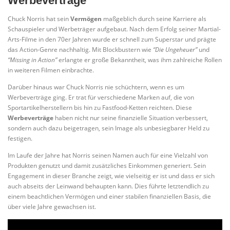
Werbeverträge
Chuck Norris hat sein
Vermögen
maßgeblich durch seine Karriere als
Schauspieler und Werbeträger aufgebaut. Nach dem Erfolg seiner Martial-
Arts-Filme in den 70er Jahren wurde er schnell zum Superstar und prägte
das Action-Genre nachhaltig. Mit Blockbustern wie
“Die Ungeheuer”
und
“Missing in Action”
erlangte er große Bekanntheit, was ihm zahlreiche Rollen
in weiteren Filmen einbrachte.
Darüber hinaus war Chuck Norris nie schüchtern, wenn es um
Werbeverträge ging. Er trat für verschiedene Marken auf, die von
Sportartikelherstellern bis hin zu Fastfood-Ketten reichten. Diese
Werbeverträge
haben nicht nur seine finanzielle Situation verbessert,
sondern auch dazu beigetragen, sein Image als unbesiegbarer Held zu
festigen.
Im Laufe der Jahre hat Norris seinen Namen auch für eine Vielzahl von
Produkten genutzt und damit zusätzliches Einkommen generiert. Sein
Engagement in dieser Branche zeigt, wie vielseitig er ist und dass er sich
auch abseits der Leinwand behaupten kann. Dies führte letztendlich zu
einem beachtlichen Vermögen und einer stabilen finanziellen Basis, die
über viele Jahre gewachsen ist.