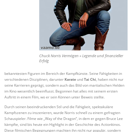
Chuck Norris Vermögen » Legende und finanzieller
Erfolg
bekanntesten Figuren im Bereich der Kampfkünste. Seine Fähigkeiten in
verschiedenen Disziplinen, darunter
Karate
und
Tai Chi
, haben nicht nur
seine Karrieren geprägt, sondern auch das Bild von martialischen Helden
im Kino wesentlich beeinflusst. Begonnen hat alles mit seinem ersten
Auftritt in einem Film, wo er sein Können unter Beweis stellte.
Durch seinen beeindruckenden Stil und die Fähigkeit, spektakuläre
Kampfszenen zu inszenieren, wurde Norris schnell zu einem gefragten
Schauspieler. Filme wie „Way of the Dragon“, in dem er gegen Bruce Lee
kämpfte, sind bis heute ein Highlight in der Geschichte des Actionkinos.
Diese filmischen Begegnungen machten ihn nicht nur populär, sondern