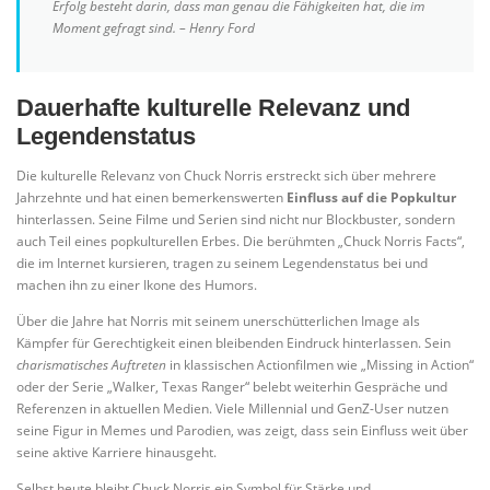
Erfolg besteht darin, dass man genau die Fähigkeiten hat, die im
Moment gefragt sind. – Henry Ford
Dauerhafte kulturelle Relevanz und
Legendenstatus
Die kulturelle Relevanz von Chuck Norris erstreckt sich über mehrere
Jahrzehnte und hat einen bemerkenswerten
Einfluss auf die Popkultur
hinterlassen. Seine Filme und Serien sind nicht nur Blockbuster, sondern
auch Teil eines popkulturellen Erbes. Die berühmten „Chuck Norris Facts“,
die im Internet kursieren, tragen zu seinem Legendenstatus bei und
machen ihn zu einer Ikone des Humors.
Über die Jahre hat Norris mit seinem unerschütterlichen Image als
Kämpfer für Gerechtigkeit einen bleibenden Eindruck hinterlassen. Sein
charismatisches Auftreten
in klassischen Actionfilmen wie „Missing in Action“
oder der Serie „Walker, Texas Ranger“ belebt weiterhin Gespräche und
Referenzen in aktuellen Medien. Viele Millennial und GenZ-User nutzen
seine Figur in Memes und Parodien, was zeigt, dass sein Einfluss weit über
seine aktive Karriere hinausgeht.
Selbst heute bleibt Chuck Norris ein Symbol für Stärke und