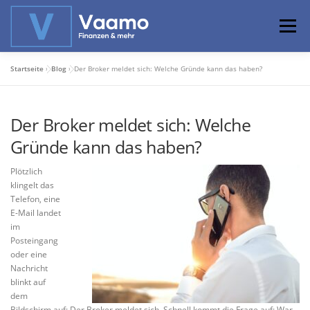
Zum
Inhalt
Menü
springen
Startseite
»
Blog
»
Der Broker meldet sich: Welche Gründe kann das haben?
ABOUT
ONLINE-RECHNER
BASISWISSEN
Der Broker meldet sich: Welche
PROFIWISSEN
ALTERSVORSORGE
Gründe kann das haben?
Plötzlich
PRIVATIER WERDEN
klingelt das
Telefon, eine
E-Mail landet
im
Posteingang
oder eine
Nachricht
blinkt auf
dem
Bildschirm auf: Der Broker meldet sich. Schnell kommt die Frage auf: War