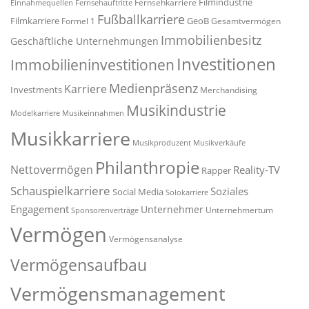
Filmindustrie
Fernsehkarriere
Einnahmequellen
Fernsehauftritte
Fußballkarriere
Filmkarriere
GeoB
Formel 1
Gesamtvermögen
Immobilienbesitz
Geschäftliche Unternehmungen
Investitionen
Immobilieninvestitionen
Medienpräsenz
Karriere
Investments
Merchandising
Musikindustrie
Modelkarriere
Musikeinnahmen
Musikkarriere
Musikproduzent
Musikverkäufe
Philanthropie
Nettovermögen
Reality-TV
Rapper
Schauspielkarriere
Soziales
Social Media
Solokarriere
Engagement
Unternehmer
Unternehmertum
Sponsorenverträge
Vermögen
Vermögensanalyse
Vermögensaufbau
Vermögensmanagement