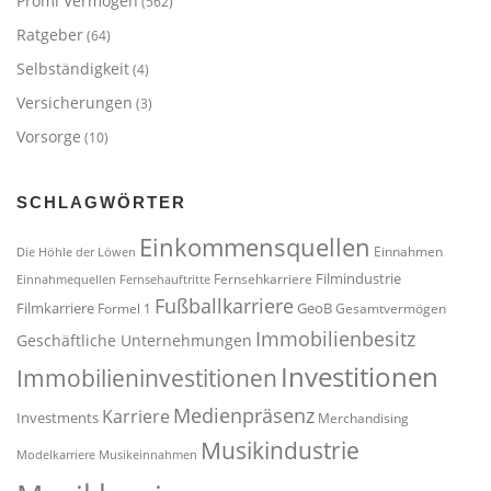
Promi Vermögen
(562)
Ratgeber
(64)
Selbständigkeit
(4)
Versicherungen
(3)
Vorsorge
(10)
SCHLAGWÖRTER
Einkommensquellen
Einnahmen
Die Höhle der Löwen
Filmindustrie
Fernsehkarriere
Einnahmequellen
Fernsehauftritte
Fußballkarriere
Filmkarriere
GeoB
Formel 1
Gesamtvermögen
Immobilienbesitz
Geschäftliche Unternehmungen
Investitionen
Immobilieninvestitionen
Medienpräsenz
Karriere
Investments
Merchandising
Musikindustrie
Modelkarriere
Musikeinnahmen