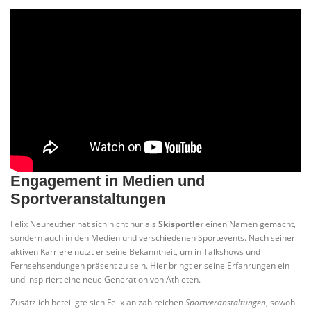
Engagement in Medien und
Sportveranstaltungen
Felix Neureuther hat sich nicht nur als
Skisportler
einen Namen gemacht,
sondern auch in den Medien und verschiedenen Sportevents. Nach seiner
aktiven Karriere nutzt er seine Bekanntheit, um in Talkshows und
Fernsehsendungen präsent zu sein. Hier bringt er seine Erfahrungen ein
und inspiriert eine neue Generation von Athleten.
Zusätzlich beteiligte sich Felix an zahlreichen
Sportveranstaltungen
, sowohl