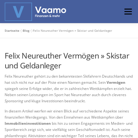
Zum
Inhalt
Menü
springen
Startseite
»
Blog
»
Felix Neureuther Vermögen » Skistar und Geldanleger
ABOUT
ONLINE-RECHNER
BASISWISSEN
Felix Neureuther Vermögen » Skistar
PROFIWISSEN
ALTERSVORSORGE
und Geldanleger
Felix Neureuther gehört zu den bekanntesten Skifahrern Deutschlands und
PRIVATIER WERDEN
hat sich nicht nur auf der Piste einen Namen gemacht. Sein
Vermögen
spiegelt seine Erfolge wider, die er in zahlreichen Wettkämpfen erzielt hat.
Neben seinen Leistungen im Sport hat Neureuther auch durch cleveres
Sponsoring
und kluge Investitionen beeindruckt.
In diesem Artikel werfen wir einen Blick auf verschiedene Aspekte seines
finanziellen Werdegangs. Von den Einnahmen aus Wettkämpfen über
Immobilieninvestitionen
bis hin zu seinen Engagements im Medien- und
Sportbereich zeigt sich, wie vielfältig sein Geschäftsmodell ist. Auch seine
philanthropic Aktivitäten sind ein wichtiger Teil seines Lebens, das ihn nicht