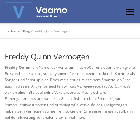
Zum
Inhalt
Menü
springen
Startseite
»
Blog
»
Freddy Quinn Vermögen
ABOUT
ONLINE-RECHNER
BASISWISSEN
Freddy Quinn Vermögen
PROFIWISSEN
ALTERSVORSORGE
Freddy Quinn
, ein Name, der vor allem in den 50er und 60er Jahren große
Bekanntheit erlangte, steht synonym für seine beeindruckende Karriere als
Sänger und Schauspieler. Doch wie sieht es mit seinem finanziellen Erbe
PRIVATIER WERDEN
aus? In diesem Artikel beleuchten wir das
Vermögen von Freddy Quinn
. Wir
werfen einen Blick auf seine Verdienste aus Musikrechten,
Filmengagements und weiteren Geschäftsbereichen. Entdecke, wie
Immobilieninvestitionen und Autobiografie-Verkäufe dazu beigetragen
haben, sein Vermögen zu mehren, sowie die Rolle seiner langen Laufbahn
bei der Sicherung kontinuierlicher Einnahmen.