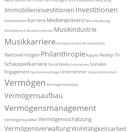
Investitionen
Immobilieninvestitionen
Medienpräsenz
Karriere
Investments
Merchandising
Musikindustrie
Modelkarriere
Musikeinnahmen
Musikkarriere
Musikproduzent
Musikverkäufe
Philanthropie
Nettovermögen
Reality-TV
Rapper
Schauspielkarriere
Soziales
Social Media
Solokarriere
Engagement
Unternehmer
Unternehmertum
Sponsorenverträge
Vermögen
Vermögensanalyse
Vermögensaufbau
Vermögensmanagement
Vermögensschätzung
Vermögensquellen
Vermögensverwaltung
Wohltätigkeitsarbeit