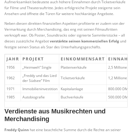
Aufmerksamkeit bedeutete auch höhere Einnahmen durch Ticketverkäufe
für Filme und Theaterauftritte. Jedes erfolgreiche Projekt steigerte sein
Ansehen und öffnete die Türen für weitere hochkarätige Angebote.
Neben diesen direkten finanziellen Aspekten profitierte er zudem von der
Vermarktung durch Merchandising, das eng mit seinen Filmauftritten
verknüpft war. Ob Poster, Soundtracks oder signierte Sammlerstücke – all
dieses zusätzliche Angebot
verstärkte seinen kommerziellen Erfolg
und
festigte seinen Status als Star des Unterhaltungsgeschäfts.
JAHR
PROJEKT
EINKOMMENSART
EINNAH
1956
„Heimweh“ Single
Plattenverkäufe
2,5 Millionen
„Freddy und das Lied
1962
Ticketverkäufe
1,2 Millionen
der Südsee“ Film
1971
Immobilieninvestition
Kapitalanlage
800.000 DM
1985
Autobiografie
Buchverkäufe
500.000 DM
Verdienste aus Musikrechten und
Merchandising
Freddy Quinn
hat eine beachtliche Summe durch die Rechte an seiner