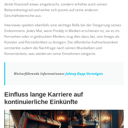
direkt finanziell etwas eingebracht, sondern erhöhte auch seinen
Bekanntheitsgrad und wirkte sich positiv auf seine anderen
Geschäftsbereiche aus.
Interviews spielten ebenfalls eine wichtige Rolle bei der Steigerung seines
Einkommens. Jedes Mal, wenn Freddy in Medien erschienen ist, sei es im
Fernsehen oder in gedruckten Medien, trug dies dazu bei, sein Image als
Künstler und Persönlichkeit zu festigen. Die öffentliche Aufmerksamkeit
verstärkte zudem die Nachfrage nach seinen Musikalben und
Konzerttickets, was wiederum seine Einnahmen steigerte.
Weiterführende Informationen:
Johnny Depp Vermögen
Einfluss lange Karriere auf
kontinuierliche Einkünfte