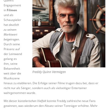
Quinn’s
Engagement
in
Filmen
und als
Schauspieler
hat
deutlich
zu seinem
Marktwert
beigetragen
.
Durch seine
Präsenz auf
der Leinwand
gelang es
ihm, seine
Bekanntheit
Freddy Quinn Vermögen
weit über die
Musikszene
hinaus zu etablieren. Die Erfolge seiner Filme trugen dazu bei, dass er
nicht nur als Sänger, sondern auch als vielseitiger Entertainer
wahrgenommen wurde.
Mit dieser
künstlerischen Vielfalt
konnte Freddy zahlreiche neue Fans
gewinnen, was wiederum den Absatz seiner Tonträger erhöhte. Mehr