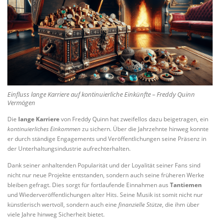
Einfluss lange Karriere auf kontinuierliche Einkünfte – Freddy Quinn
Vermögen
Die
lange Karriere
von Freddy Quinn hat zweifellos dazu beigetragen, ein
kontinuierliches Einkommen
zu sichern. Über die Jahrzehnte hinweg konnte
er durch ständige Engagements und Veröffentlichungen seine Präsenz in
der Unterhaltungsindustrie aufrechterhalten.
Dank seiner anhaltenden Popularität und der Loyalität seiner Fans sind
nicht nur neue Projekte entstanden, sondern auch seine früheren Werke
bleiben gefragt. Dies sorgt für fortlaufende Einnahmen aus
Tantiemen
und Wiederveröffentlichungen alter Hits. Seine Musik ist somit nicht nur
künstlerisch wertvoll, sondern auch eine
finanzielle Stütze
, die ihm über
viele Jahre hinweg Sicherheit bietet.