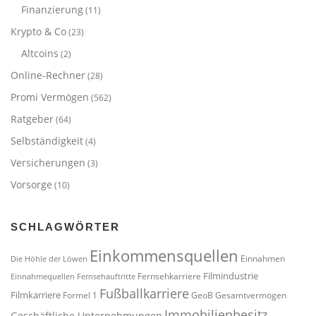
Finanzierung
(11)
Krypto & Co
(23)
Altcoins
(2)
Online-Rechner
(28)
Promi Vermögen
(562)
Ratgeber
(64)
Selbständigkeit
(4)
Versicherungen
(3)
Vorsorge
(10)
SCHLAGWÖRTER
Einkommensquellen
Einnahmen
Die Höhle der Löwen
Filmindustrie
Fernsehkarriere
Einnahmequellen
Fernsehauftritte
Fußballkarriere
Filmkarriere
Formel 1
GeoB
Gesamtvermögen
Immobilienbesitz
Geschäftliche Unternehmungen