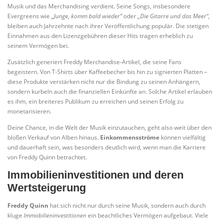
Musik und das Merchandising verdient. Seine Songs, insbesondere
Evergreens wie
„Junge, komm bald wieder“
oder
„Die Gitarre und das Meer“
,
bleiben auch Jahrzehnte nach ihrer Veröffentlichung populär. Die stetigen
Einnahmen aus den Lizenzgebühren dieser Hits tragen erheblich zu
seinem Vermögen bei.
Zusätzlich generiert Freddy Merchandise-Artikel, die seine Fans
begeistern. Von T-Shirts über Kaffeebecher bis hin zu signierten Platten –
diese Produkte verstärken nicht nur die Bindung zu seinen Anhängern,
sondern kurbeln auch die finanziellen Einkünfte an. Solche Artikel erlauben
es ihm, ein breiteres Publikum zu erreichen und seinen Erfolg zu
monetarisieren.
Deine Chance, in die Welt der Musik einzutauchen, geht also weit über den
bloßen Verkauf von Alben hinaus.
Einkommensströme
können vielfältig
und dauerhaft sein, was besonders deutlich wird, wenn man die Karriere
von Freddy Quinn betrachtet.
Immobilieninvestitionen und deren
Wertsteigerung
Freddy Quinn
hat sich nicht nur durch seine Musik, sondern auch durch
kluge
Immobilieninvestitionen
ein beachtliches Vermögen aufgebaut. Viele