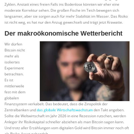
Zyklen. Anstatt eines freien Falls ins Bodenlose könnten wir eher eine
moderate Korrektur sehen. Die großen Fische im Teich bewegen sich
langsamer, aber sie sorgen auch für mehr Stabilität im Wasser. Das Risiko
ist nicht weg, es hat nur den Anzug gewechselt und trägt jetzt Krawatte.
Der makroökonomische Wetterbericht
Wir dürfen
Bitcoin nicht
mehr als
isoliertes
Experiment
betrachten.
Es ist
mittlerweile
fest mit dem
globalen
Finanzsystem verkabelt. Das bedeutet, dass die Zinspolitik der
Zentralbanken und
das globale Wirtschaftswachstum
den Takt angeben.
Sollte die Weltwirtschaft im Jahr 2026 in eine Rezession rutschen, werden
Anleger ihr Risikokapital schneller abziehen als man Bitcoin sagen kann.
Und trotz aller Erzählungen vom digitalen Gold wird Bitcoin immer noch oft
als Risiko-Asset gehandelt.