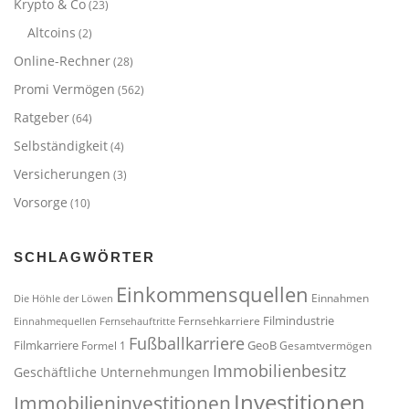
Krypto & Co
(23)
Altcoins
(2)
Online-Rechner
(28)
Promi Vermögen
(562)
Ratgeber
(64)
Selbständigkeit
(4)
Versicherungen
(3)
Vorsorge
(10)
SCHLAGWÖRTER
Einkommensquellen
Einnahmen
Die Höhle der Löwen
Filmindustrie
Fernsehkarriere
Einnahmequellen
Fernsehauftritte
Fußballkarriere
Filmkarriere
GeoB
Formel 1
Gesamtvermögen
Immobilienbesitz
Geschäftliche Unternehmungen
Investitionen
Immobilieninvestitionen