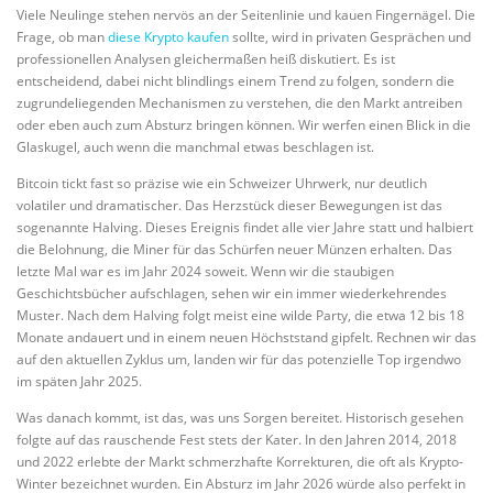
Viele Neulinge stehen nervös an der Seitenlinie und kauen Fingernägel. Die
Frage, ob man
diese Krypto kaufen
sollte, wird in privaten Gesprächen und
professionellen Analysen gleichermaßen heiß diskutiert. Es ist
entscheidend, dabei nicht blindlings einem Trend zu folgen, sondern die
zugrundeliegenden Mechanismen zu verstehen, die den Markt antreiben
oder eben auch zum Absturz bringen können. Wir werfen einen Blick in die
Glaskugel, auch wenn die manchmal etwas beschlagen ist.
Bitcoin tickt fast so präzise wie ein Schweizer Uhrwerk, nur deutlich
volatiler und dramatischer. Das Herzstück dieser Bewegungen ist das
sogenannte Halving. Dieses Ereignis findet alle vier Jahre statt und halbiert
die Belohnung, die Miner für das Schürfen neuer Münzen erhalten. Das
letzte Mal war es im Jahr 2024 soweit. Wenn wir die staubigen
Geschichtsbücher aufschlagen, sehen wir ein immer wiederkehrendes
Muster. Nach dem Halving folgt meist eine wilde Party, die etwa 12 bis 18
Monate andauert und in einem neuen Höchststand gipfelt. Rechnen wir das
auf den aktuellen Zyklus um, landen wir für das potenzielle Top irgendwo
im späten Jahr 2025.
Was danach kommt, ist das, was uns Sorgen bereitet. Historisch gesehen
folgte auf das rauschende Fest stets der Kater. In den Jahren 2014, 2018
und 2022 erlebte der Markt schmerzhafte Korrekturen, die oft als Krypto-
Winter bezeichnet wurden. Ein Absturz im Jahr 2026 würde also perfekt in