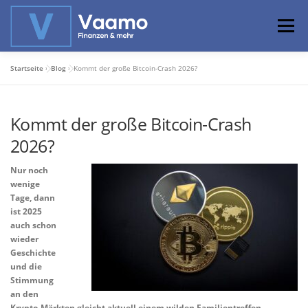
Zum
Inhalt
Menü
springen
Startseite
»
Blog
»
Kommt der große Bitcoin-Crash 2026?
ABOUT
ONLINE-RECHNER
BASISWISSEN
Kommt der große Bitcoin-Crash
PROFIWISSEN
ALTERSVORSORGE
2026?
Nur noch
PRIVATIER WERDEN
wenige
Tage, dann
ist 2025
auch schon
wieder
Geschichte
und die
Stimmung
an den
Krypto-Märkten gleicht aktuell einem wilden Familientreffen.