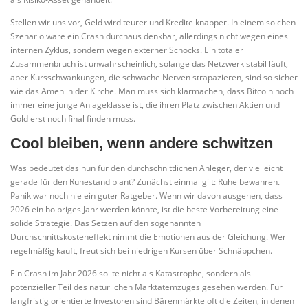
Stellen wir uns vor, Geld wird teurer und Kredite knapper. In einem solchen
Szenario wäre ein Crash durchaus denkbar, allerdings nicht wegen eines
internen Zyklus, sondern wegen externer Schocks. Ein totaler
Zusammenbruch ist unwahrscheinlich, solange das Netzwerk stabil läuft,
aber Kursschwankungen, die schwache Nerven strapazieren, sind so sicher
wie das Amen in der Kirche. Man muss sich klarmachen, dass Bitcoin noch
immer eine junge Anlageklasse ist, die ihren Platz zwischen Aktien und
Gold erst noch final finden muss.
Cool bleiben, wenn andere schwitzen
Was bedeutet das nun für den durchschnittlichen Anleger, der vielleicht
gerade für den Ruhestand plant? Zunächst einmal gilt: Ruhe bewahren.
Panik war noch nie ein guter Ratgeber. Wenn wir davon ausgehen, dass
2026 ein holpriges Jahr werden könnte, ist die beste Vorbereitung eine
solide Strategie. Das Setzen auf den sogenannten
Durchschnittskosteneffekt nimmt die Emotionen aus der Gleichung. Wer
regelmäßig kauft, freut sich bei niedrigen Kursen über Schnäppchen.
Ein Crash im Jahr 2026 sollte nicht als Katastrophe, sondern als
potenzieller Teil des natürlichen Marktatemzuges gesehen werden. Für
langfristig orientierte Investoren sind Bärenmärkte oft die Zeiten, in denen