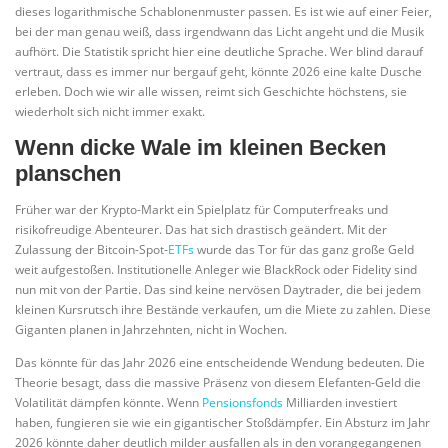
dieses logarithmische Schablonenmuster passen. Es ist wie auf einer Feier,
bei der man genau weiß, dass irgendwann das Licht angeht und die Musik
aufhört. Die Statistik spricht hier eine deutliche Sprache. Wer blind darauf
vertraut, dass es immer nur bergauf geht, könnte 2026 eine kalte Dusche
erleben. Doch wie wir alle wissen, reimt sich Geschichte höchstens, sie
wiederholt sich nicht immer exakt.
Wenn dicke Wale im kleinen Becken
planschen
Früher war der Krypto-Markt ein Spielplatz für Computerfreaks und
risikofreudige Abenteurer. Das hat sich drastisch geändert. Mit der
Zulassung der Bitcoin-Spot-
ETFs
wurde das Tor für das ganz große Geld
weit aufgestoßen. Institutionelle Anleger wie BlackRock oder Fidelity sind
nun mit von der Partie. Das sind keine nervösen Daytrader, die bei jedem
kleinen Kursrutsch ihre Bestände verkaufen, um die Miete zu zahlen. Diese
Giganten planen in Jahrzehnten, nicht in Wochen.
Das könnte für das Jahr 2026 eine entscheidende Wendung bedeuten. Die
Theorie besagt, dass die massive Präsenz von diesem Elefanten-Geld die
Volatilität dämpfen könnte. Wenn
Pensionsfonds
Milliarden investiert
haben, fungieren sie wie ein gigantischer Stoßdämpfer. Ein Absturz im Jahr
2026 könnte daher deutlich milder ausfallen als in den vorangegangenen