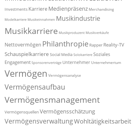
Medienpräsenz
Karriere
Investments
Merchandising
Musikindustrie
Modelkarriere
Musikeinnahmen
Musikkarriere
Musikproduzent
Musikverkäufe
Philanthropie
Nettovermögen
Reality-TV
Rapper
Schauspielkarriere
Soziales
Social Media
Solokarriere
Engagement
Unternehmer
Unternehmertum
Sponsorenverträge
Vermögen
Vermögensanalyse
Vermögensaufbau
Vermögensmanagement
Vermögensschätzung
Vermögensquellen
Vermögensverwaltung
Wohltätigkeitsarbeit