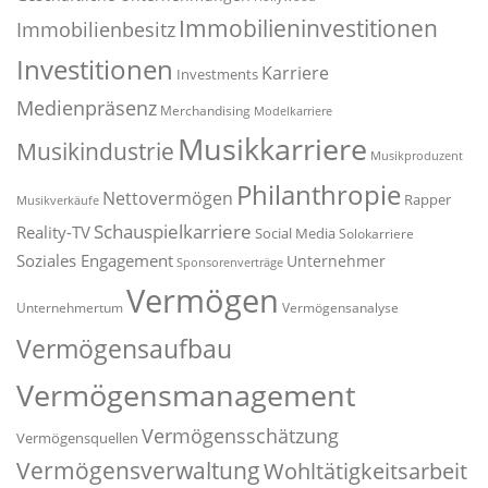
Immobilieninvestitionen
Immobilienbesitz
Investitionen
Karriere
Investments
Medienpräsenz
Merchandising
Modelkarriere
Musikkarriere
Musikindustrie
Musikproduzent
Philanthropie
Nettovermögen
Rapper
Musikverkäufe
Schauspielkarriere
Reality-TV
Social Media
Solokarriere
Soziales Engagement
Unternehmer
Sponsorenverträge
Vermögen
Unternehmertum
Vermögensanalyse
Vermögensaufbau
Vermögensmanagement
Vermögensschätzung
Vermögensquellen
Vermögensverwaltung
Wohltätigkeitsarbeit