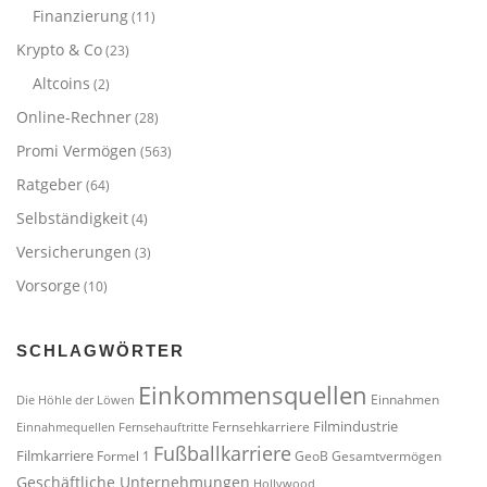
Finanzierung
(11)
Krypto & Co
(23)
Altcoins
(2)
Online-Rechner
(28)
Promi Vermögen
(563)
Ratgeber
(64)
Selbständigkeit
(4)
Versicherungen
(3)
Vorsorge
(10)
SCHLAGWÖRTER
Einkommensquellen
Einnahmen
Die Höhle der Löwen
Filmindustrie
Fernsehkarriere
Einnahmequellen
Fernsehauftritte
Fußballkarriere
Filmkarriere
Formel 1
GeoB
Gesamtvermögen
Geschäftliche Unternehmungen
Hollywood