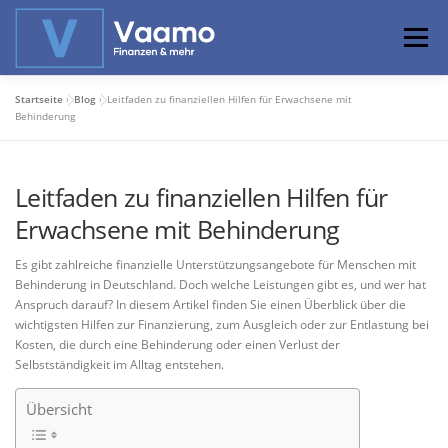
Zum
Inhalt
Menü
springen
Startseite
»
Blog
»
Leitfaden zu finanziellen Hilfen für Erwachsene mit
ABOUT
ONLINE-RECHNER
BASISWISSEN
Behinderung
Leitfaden zu finanziellen Hilfen für
PROFIWISSEN
ALTERSVORSORGE
Erwachsene mit Behinderung
PRIVATIER WERDEN
Es gibt zahlreiche finanzielle Unterstützungsangebote für Menschen mit
Behinderung in Deutschland. Doch welche Leistungen gibt es, und wer hat
Anspruch darauf? In diesem Artikel finden Sie einen Überblick über die
wichtigsten Hilfen zur Finanzierung, zum Ausgleich oder zur Entlastung bei
Kosten, die durch eine Behinderung oder einen Verlust der
Selbstständigkeit im Alltag entstehen.
Übersicht