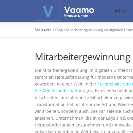
Zum
Inhalt
ABOUT
springen
Startseite
»
Blog
»
Mitarbeitergewinnung im digitalen Umfe
Mitarbeitergewinnung 
Die Mitarbeitergewinnung im digitalen Umfeld ist
zentralen Herausforderung für moderne Unter
geworden. In einer Welt, in der
Technologie und D
die Arbeitslandschaft
prägen, ist es entscheiden
beschreiten, um talentierte Mitarbeiter zu gewinn
Transformation hat nicht nur die Art und Weise v
wir arbeiten, sondern auch, wie wir Talente suc
anziehen. Unternehmen, die in der Lage sind, di
Herausforderungen anzunehmen und innovative
entwickeln, werden im Wettbewerb um qualifizierte