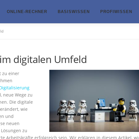
ONLINE-RECHNER
BASISWISSEN
PROFIWISSEN
ld
im digitalen Umfeld
 zu einer
nehmen
igitalisierung
d, neue Wege zu
en. Die digitale
erändert, wie
hen und
ese neuen
 Lösungen zu
 Arbeitskräfte erfolgreich sein. Wir erklären in diesem Artikel, wi