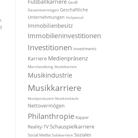
Fußballkarriere
GeoB
Geschäftliche
Gesamtvermögen
Unternehmungen
Hollywood
n
Immobilienbesitz
d
Immobilieninvestitionen
Investitionen
Investments
Medienpräsenz
Karriere
Merchandising
Modelkarriere
Musikindustrie
Musikkarriere
Musikproduzent
Musikverkäufe
Nettovermögen
Philanthropie
Rapper
Schauspielkarriere
Reality-TV
Soziales
Social Media
Solokarriere