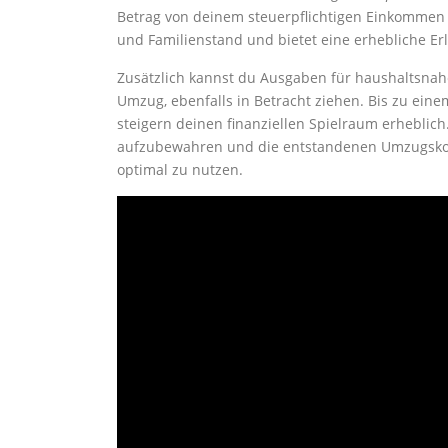
Betrag von deinem steuerpflichtigen Einkommen a
und Familienstand und bietet eine erhebliche Er
Zusätzlich kannst du Ausgaben für haushaltsnah
Umzug, ebenfalls in Betracht ziehen. Bis zu ei
steigern deinen finanziellen Spielraum erheblich.
aufzubewahren und die entstandenen Umzugskost
optimal zu nutzen.