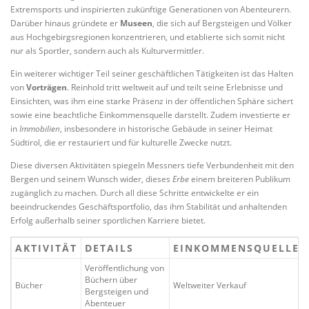
Extremsports und inspirierten zukünftige Generationen von Abenteurern.
Darüber hinaus gründete er
Museen
, die sich auf Bergsteigen und Völker
aus Hochgebirgsregionen konzentrieren, und etablierte sich somit nicht
nur als Sportler, sondern auch als Kulturvermittler.
Ein weiterer wichtiger Teil seiner geschäftlichen Tätigkeiten ist das Halten
von
Vorträgen
. Reinhold tritt weltweit auf und teilt seine Erlebnisse und
Einsichten, was ihm eine starke Präsenz in der öffentlichen Sphäre sichert
sowie eine beachtliche Einkommensquelle darstellt. Zudem investierte er
in
Immobilien
, insbesondere in historische Gebäude in seiner Heimat
Südtirol, die er restauriert und für kulturelle Zwecke nutzt.
Diese diversen Aktivitäten spiegeln Messners tiefe Verbundenheit mit den
Bergen und seinem Wunsch wider, dieses
Erbe
einem breiteren Publikum
zugänglich zu machen. Durch all diese Schritte entwickelte er ein
beeindruckendes Geschäftsportfolio, das ihm Stabilität und anhaltenden
Erfolg außerhalb seiner sportlichen Karriere bietet.
AKTIVITÄT
DETAILS
EINKOMMENSQUELLE
Veröffentlichung von
Büchern über
Bücher
Weltweiter Verkauf
Bergsteigen und
Abenteuer