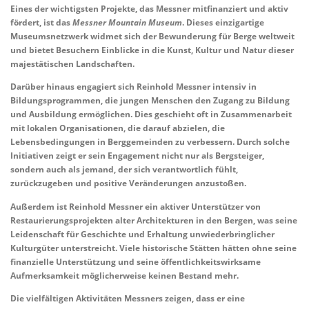
Eines der wichtigsten Projekte, das Messner mitfinanziert und aktiv
fördert, ist das
Messner Mountain Museum
. Dieses einzigartige
Museumsnetzwerk widmet sich der Bewunderung für Berge weltweit
und bietet Besuchern Einblicke in die Kunst, Kultur und Natur dieser
majestätischen Landschaften.
Darüber hinaus engagiert sich Reinhold Messner intensiv in
Bildungsprogrammen, die jungen Menschen den
Zugang zu Bildung
und Ausbildung
ermöglichen. Dies geschieht oft in Zusammenarbeit
mit lokalen Organisationen, die darauf abzielen, die
Lebensbedingungen in Berggemeinden zu verbessern. Durch solche
Initiativen zeigt er sein Engagement nicht nur als Bergsteiger,
sondern auch als jemand, der sich verantwortlich fühlt,
zurückzugeben und positive Veränderungen anzustoßen.
Außerdem ist Reinhold Messner ein aktiver Unterstützer von
Restaurierungsprojekten alter Architekturen in den Bergen, was seine
Leidenschaft für Geschichte und Erhaltung unwiederbringlicher
Kulturgüter unterstreicht. Viele historische Stätten hätten ohne seine
finanzielle Unterstützung und seine öffentlichkeitswirksame
Aufmerksamkeit möglicherweise keinen Bestand mehr.
Die vielfältigen Aktivitäten Messners zeigen, dass er eine