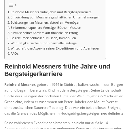
Reinhold Messners frühe Jahre und Bergsteigerkarriere
Entwicklung von Messners geschäftlichen Unternehmungen
Schätzungen zu Messners aktuellem Vermögen
Einkommensquellen: Vorträge, Bücher, Museen
Einfluss seiner Karriere auf finanziellen Erfolg
Besitztümer: Schlösser, Museen, Immobilien
Wohltätigkeitsarbeit und finanzielle Beiträge
Wirtschaftliche Aspekte seiner Expeditionen und Abenteuer
FAQs
Reinhold Messners frühe Jahre und
Bergsteigerkarriere
Reinhold Messner
, geboren 1944 in Südtirol, Italien, wuchs in den Bergen
auf und begann bereits als Kind mit dem Bergsteigen. Seine Leidenschaft
führte ihn zu einigen der höchsten Gipfel der Welt. Im Jahr
1978
schrieb er
Geschichte, indem er zusammen mit Peter Habeler den Mount Everest
ohne zusätzlichen Sauerstoff bestieg. Dies war ein beispielloses Ereignis,
das die Grenzen des Möglichen im Hochgebirgsbergsteigen neu definierte.
Seine zahlreichen Expeditionen brachten ihn nicht nur auf alle 14
Achttausender, sondern auch zu entlegenen Orten wie der Antarktis oder