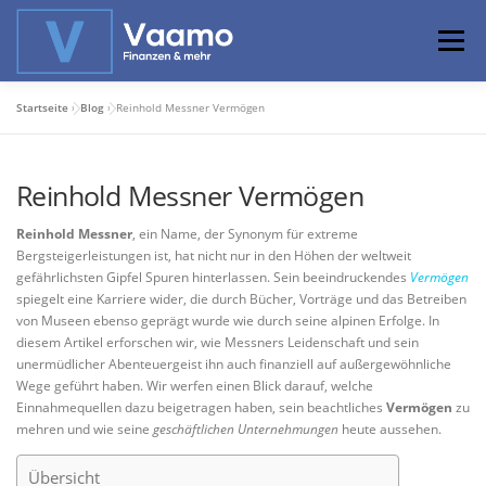
Zum
Inhalt
Menü
springen
Startseite
»
Blog
»
Reinhold Messner Vermögen
ABOUT
ONLINE-RECHNER
BASISWISSEN
Reinhold Messner Vermögen
PROFIWISSEN
ALTERSVORSORGE
Reinhold Messner
, ein Name, der Synonym für extreme
Bergsteigerleistungen ist, hat nicht nur in den Höhen der weltweit
gefährlichsten Gipfel Spuren hinterlassen. Sein beeindruckendes
Vermögen
PRIVATIER WERDEN
spiegelt eine Karriere wider, die durch Bücher, Vorträge und das Betreiben
von Museen ebenso geprägt wurde wie durch seine alpinen Erfolge. In
diesem Artikel erforschen wir, wie Messners Leidenschaft und sein
unermüdlicher Abenteuergeist ihn auch finanziell auf außergewöhnliche
Wege geführt haben. Wir werfen einen Blick darauf, welche
Einnahmequellen dazu beigetragen haben, sein beachtliches
Vermögen
zu
mehren und wie seine
geschäftlichen Unternehmungen
heute aussehen.
Übersicht