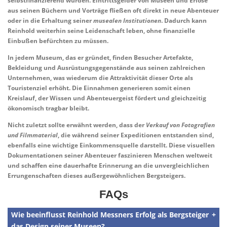
selbstfinanzierend wurden. Eintrittsgelder von Museen und Erlöse
aus seinen Büchern und Vorträge fließen oft direkt in neue Abenteuer
oder in die Erhaltung seiner
musealen Institutionen
. Dadurch kann
Reinhold weiterhin seine Leidenschaft leben, ohne finanzielle
Einbußen befürchten zu müssen.
In jedem Museum, das er gründet, finden Besucher Artefakte,
Bekleidung und Ausrüstungsgegenstände aus seinen zahlreichen
Unternehmen, was wiederum die Attraktivität dieser Orte als
Touristenziel erhöht. Die Einnahmen generieren somit einen
Kreislauf, der Wissen und Abenteuergeist fördert und gleichzeitig
ökonomisch
tragbar
bleibt.
Nicht zuletzt sollte erwähnt werden, dass der
Verkauf von Fotografien
und Filmmaterial
, die während seiner Expeditionen entstanden sind,
ebenfalls eine wichtige Einkommensquelle darstellt. Diese visuellen
Dokumentationen seiner Abenteuer faszinieren Menschen weltweit
und schaffen eine dauerhafte Erinnerung an die unvergleichlichen
Errungenschaften dieses außergewöhnlichen Bergsteigers.
FAQs
Wie beeinflusst Reinhold Messners Erfolg als Bergsteiger
das Design seiner Museen?