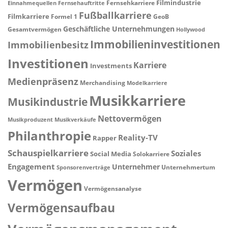
Filmindustrie
Fernsehkarriere
Einnahmequellen
Fernsehauftritte
Fußballkarriere
Filmkarriere
Formel 1
GeoB
Geschäftliche Unternehmungen
Gesamtvermögen
Hollywood
Immobilieninvestitionen
Immobilienbesitz
Investitionen
Karriere
Investments
Medienpräsenz
Merchandising
Modelkarriere
Musikkarriere
Musikindustrie
Nettovermögen
Musikproduzent
Musikverkäufe
Philanthropie
Reality-TV
Rapper
Schauspielkarriere
Soziales
Social Media
Solokarriere
Engagement
Unternehmer
Unternehmertum
Sponsorenverträge
Vermögen
Vermögensanalyse
Vermögensaufbau