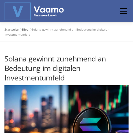
Zum
Inhalt
Menü
springen
Startseite
»
Blog
»
Solana gewinnt zunehmend an Bedeutung im digitalen
ABOUT
ONLINE-RECHNER
BASISWISSEN
Investmentumfeld
Solana gewinnt zunehmend an
PROFIWISSEN
ALTERSVORSORGE
Bedeutung im digitalen
Investmentumfeld
PRIVATIER WERDEN