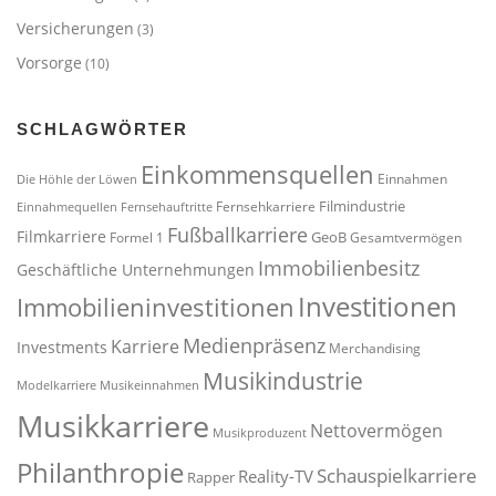
Versicherungen
(3)
Vorsorge
(10)
SCHLAGWÖRTER
Einkommensquellen
Einnahmen
Die Höhle der Löwen
Filmindustrie
Fernsehkarriere
Einnahmequellen
Fernsehauftritte
Fußballkarriere
Filmkarriere
GeoB
Formel 1
Gesamtvermögen
Immobilienbesitz
Geschäftliche Unternehmungen
Investitionen
Immobilieninvestitionen
Medienpräsenz
Karriere
Investments
Merchandising
Musikindustrie
Modelkarriere
Musikeinnahmen
Musikkarriere
Nettovermögen
Musikproduzent
Philanthropie
Schauspielkarriere
Reality-TV
Rapper