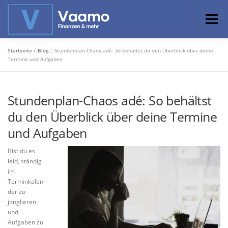
Zum
Inhalt
Menü
springen
Startseite
»
Blog
»
Stundenplan-Chaos adé: So behältst du den Überblick über deine
ABOUT
ONLINE-RECHNER
BASISWISSEN
Termine und Aufgaben
Stundenplan-Chaos adé: So behältst
PROFIWISSEN
ALTERSVORSORGE
du den Überblick über deine Termine
und Aufgaben
PRIVATIER WERDEN
Bist du es
leid, ständig
im
Terminkalen
der zu
jonglieren
und
Aufgaben zu