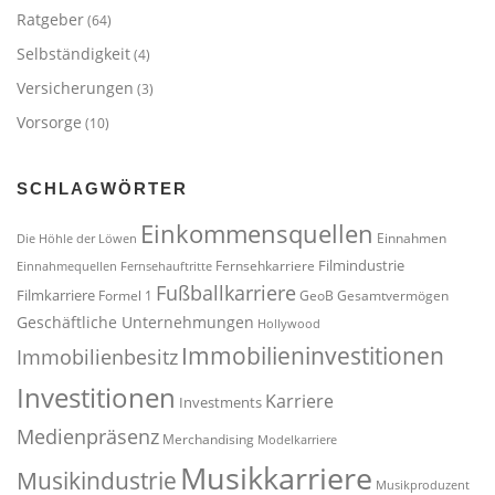
Ratgeber
(64)
Selbständigkeit
(4)
Versicherungen
(3)
Vorsorge
(10)
SCHLAGWÖRTER
Einkommensquellen
Einnahmen
Die Höhle der Löwen
Filmindustrie
Fernsehkarriere
Einnahmequellen
Fernsehauftritte
Fußballkarriere
Filmkarriere
Formel 1
GeoB
Gesamtvermögen
Geschäftliche Unternehmungen
Hollywood
Immobilieninvestitionen
Immobilienbesitz
Investitionen
Karriere
Investments
Medienpräsenz
Merchandising
Modelkarriere
Musikkarriere
Musikindustrie
Musikproduzent