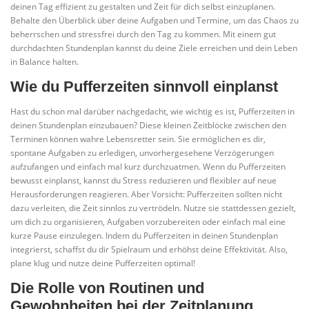
deinen Tag effizient zu gestalten und Zeit für dich selbst einzuplanen.
Behalte den Überblick über deine Aufgaben und Termine, um das Chaos zu
beherrschen und stressfrei durch den Tag zu kommen. Mit einem gut
durchdachten Stundenplan kannst du deine Ziele erreichen und dein Leben
in Balance halten.
Wie du Pufferzeiten sinnvoll einplanst
Hast du schon mal darüber nachgedacht, wie wichtig es ist, Pufferzeiten in
deinen Stundenplan einzubauen? Diese kleinen Zeitblöcke zwischen den
Terminen können wahre Lebensretter sein. Sie ermöglichen es dir,
spontane Aufgaben zu erledigen, unvorhergesehene Verzögerungen
aufzufangen und einfach mal kurz durchzuatmen. Wenn du Pufferzeiten
bewusst einplanst, kannst du Stress reduzieren und flexibler auf neue
Herausforderungen reagieren. Aber Vorsicht: Pufferzeiten sollten nicht
dazu verleiten, die Zeit sinnlos zu vertrödeln. Nutze sie stattdessen gezielt,
um dich zu organisieren, Aufgaben vorzubereiten oder einfach mal eine
kurze Pause einzulegen. Indem du Pufferzeiten in deinen Stundenplan
integrierst, schaffst du dir Spielraum und erhöhst deine Effektivität. Also,
plane klug und nutze deine Pufferzeiten optimal!
Die Rolle von Routinen und
Gewohnheiten bei der Zeitplanung