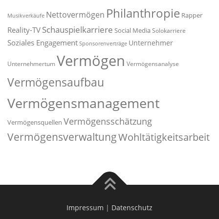
Philanthropie
Nettovermögen
Rapper
Musikverkäufe
Schauspielkarriere
Reality-TV
Social Media
Solokarriere
Soziales Engagement
Unternehmer
Sponsorenverträge
Vermögen
Unternehmertum
Vermögensanalyse
Vermögensaufbau
Vermögensmanagement
Vermögensschätzung
Vermögensquellen
Vermögensverwaltung
Wohltätigkeitsarbeit
Impressum
|
Datenschutz