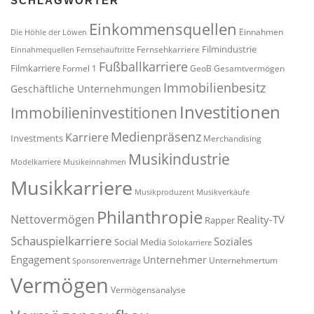
SCHLAGWÖRTER
Einkommensquellen
Einnahmen
Die Höhle der Löwen
Filmindustrie
Fernsehkarriere
Einnahmequellen
Fernsehauftritte
Fußballkarriere
Filmkarriere
Formel 1
GeoB
Gesamtvermögen
Immobilienbesitz
Geschäftliche Unternehmungen
Investitionen
Immobilieninvestitionen
Medienpräsenz
Karriere
Investments
Merchandising
Musikindustrie
Modelkarriere
Musikeinnahmen
Musikkarriere
Musikproduzent
Musikverkäufe
Philanthropie
Nettovermögen
Reality-TV
Rapper
Schauspielkarriere
Soziales
Social Media
Solokarriere
Engagement
Unternehmer
Unternehmertum
Sponsorenverträge
Vermögen
Vermögensanalyse