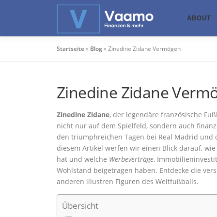
Zum
Inhalt
ABOUT
springen
Startseite
»
Blog
»
Zinedine Zidane Vermögen
Zinedine Zidane Verm
Zinedine Zidane
, der legendäre französische Fu
nicht nur auf dem Spielfeld, sondern auch finanzi
den triumphreichen Tagen bei Real Madrid und d
diesem Artikel werfen wir einen Blick darauf, wie
hat und welche
Werbeverträge
, Immobilieninves
Wohlstand beigetragen haben. Entdecke die versc
anderen illustren Figuren des Weltfußballs.
Übersicht