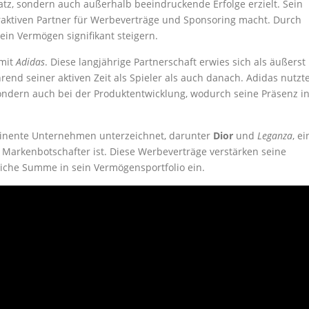
atz, sondern auch außerhalb beeindruckende Erfolge erzielt. Sein
traktiven Partner für Werbeverträge und Sponsoring macht. Durch
in Vermögen signifikant steigern.
 mit
Adidas
. Diese langjährige Partnerschaft erwies sich als äußerst
nd seiner aktiven Zeit als Spieler als auch danach. Adidas nutzt
ondern auch bei der Produktentwicklung, wodurch seine Präsenz i
minente Unternehmen unterzeichnet, darunter
Dior
und
Leganza
, ei
als Markenbotschafter ist. Diese Werbeverträge verstärken seine
tliche Summe in sein Vermögensportfolio ein.