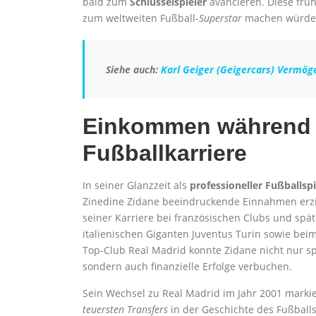
bald zum
Schlüsselspieler
avancieren. Diese früh
zum weltweiten Fußball-
Superstar
machen würde
Siehe auch:
Karl Geiger (Geigercars) Vermög
Einkommen während p
Fußballkarriere
In seiner Glanzzeit als
professioneller Fußballspi
Zinedine Zidane beeindruckende Einnahmen erzi
seiner Karriere bei französischen Clubs und spä
italienischen Giganten Juventus Turin sowie bei
Top-Club Real Madrid konnte Zidane nicht nur sp
sondern auch finanzielle Erfolge verbuchen.
Sein Wechsel zu Real Madrid im Jahr 2001 markie
teuersten Transfers
in der Geschichte des Fußballs