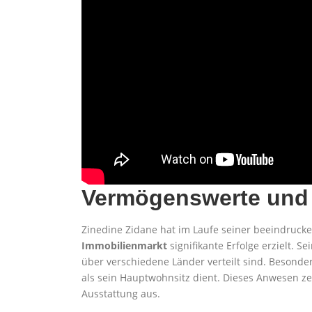
Vermögenswerte und 
Zinedine Zidane hat im Laufe seiner beeindrucke
Immobilienmarkt
signifikante Erfolge erzielt. S
über verschiedene Länder verteilt sind. Besonde
als sein Hauptwohnsitz dient. Dieses Anwesen z
Ausstattung aus.