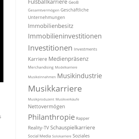
Fußballkarriere
GeoB
Geschäftliche
Gesamtvermögen
Unternehmungen
Immobilienbesitz
Immobilieninvestitionen
Investitionen
Investments
Medienpräsenz
Karriere
Merchandising
Modelkarriere
Musikindustrie
Musikeinnahmen
Musikkarriere
Musikproduzent
Musikverkäufe
Nettovermögen
Philanthropie
s
Rapper
Schauspielkarriere
Reality-TV
Soziales
Social Media
Solokarriere