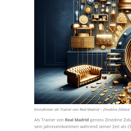
Einnahmen als Trainer von Real Madrid – Zinedine Zidan
Als Trainer von
Real Madrid
genoss Zinedine Zida
sein Jahreseinkommen während seiner Zeit als Ch