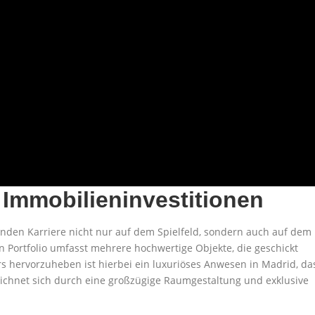
Immobilieninvestitionen
nden Karriere nicht nur auf dem Spielfeld, sondern auch auf dem
ein Portfolio umfasst mehrere hochwertige Objekte, die geschickt
rs hervorzuheben ist hierbei ein luxuriöses Anwesen in Madrid, da
eichnet sich durch eine großzügige Raumgestaltung und exklusive