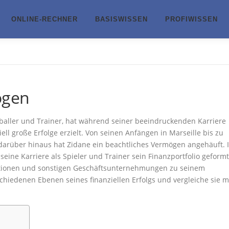
ONLINE-RECHNER
BASISWISSEN
PROFIWISSEN
ögen
ßballer und Trainer, hat während seiner beeindruckenden Karriere
ell große Erfolge erzielt. Von seinen Anfängen in Marseille bis zu
arüber hinaus hat Zidane ein beachtliches Vermögen angehäuft. 
 seine Karriere als Spieler und Trainer sein Finanzportfolio geformt
titionen und sonstigen Geschäftsunternehmungen zu seinem
hiedenen Ebenen seines finanziellen Erfolgs und vergleiche sie m