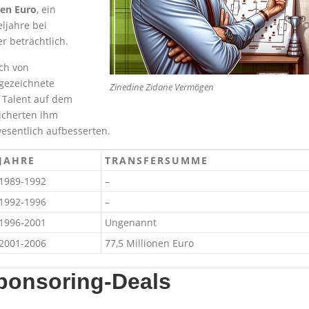
nen Euro
, ein
ljahre bei
r beträchtlich.
ch von
gezeichnete
Zinedine Zidane Vermögen
 Talent auf dem
sicherten ihm
esentlich aufbesserten.
JAHRE
TRANSFERSUMME
1989-1992
–
1992-1996
–
1996-2001
Ungenannt
2001-2006
77,5 Millionen Euro
ponsoring-Deals