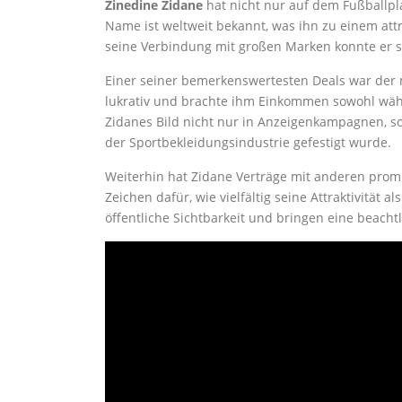
Zinedine Zidane
hat nicht nur auf dem Fußballpl
Name ist weltweit bekannt, was ihn zu einem at
seine Verbindung mit großen Marken konnte er se
Einer seiner bemerkenswertesten Deals war der
lukrativ und brachte ihm Einkommen sowohl währe
Zidanes Bild nicht nur in Anzeigenkampagnen, s
der Sportbekleidungsindustrie gefestigt wurde.
Weiterhin hat Zidane Verträge mit anderen pro
Zeichen dafür, wie vielfältig seine Attraktivität 
öffentliche Sichtbarkeit und bringen eine beach