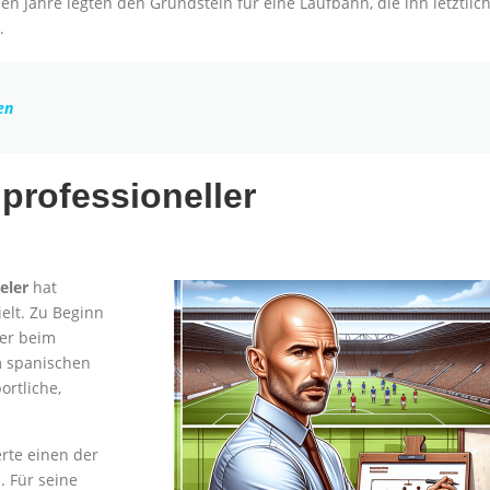
en Jahre legten den Grundstein für eine Laufbahn, die ihn letztlic
.
en
rofessioneller
eler
hat
elt. Zu Beginn
ter beim
m spanischen
ortliche,
rte einen der
. Für seine