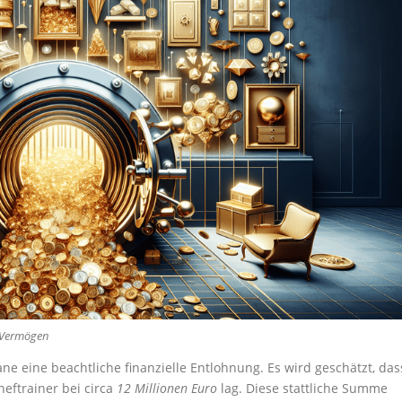
e Vermögen
ne eine beachtliche finanzielle Entlohnung. Es wird geschätzt, das
eftrainer bei circa
12 Millionen Euro
lag. Diese stattliche Summe