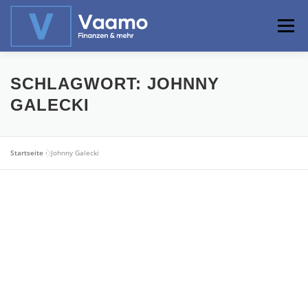
Zum
Inhalt
Menü
springen
ABOUT
ONLINE-RECHNER
BASISWISSEN
SCHLAGWORT:
JOHNNY
GALECKI
PROFIWISSEN
ALTERSVORSORGE
Startseite
»
Johnny Galecki
PRIVATIER WERDEN