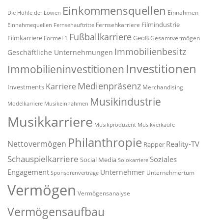
Einkommensquellen
Einnahmen
Die Höhle der Löwen
Filmindustrie
Fernsehkarriere
Einnahmequellen
Fernsehauftritte
Fußballkarriere
Filmkarriere
GeoB
Formel 1
Gesamtvermögen
Immobilienbesitz
Geschäftliche Unternehmungen
Investitionen
Immobilieninvestitionen
Medienpräsenz
Karriere
Investments
Merchandising
Musikindustrie
Modelkarriere
Musikeinnahmen
Musikkarriere
Musikproduzent
Musikverkäufe
Philanthropie
Nettovermögen
Reality-TV
Rapper
Schauspielkarriere
Soziales
Social Media
Solokarriere
Engagement
Unternehmer
Unternehmertum
Sponsorenverträge
Vermögen
Vermögensanalyse
Vermögensaufbau