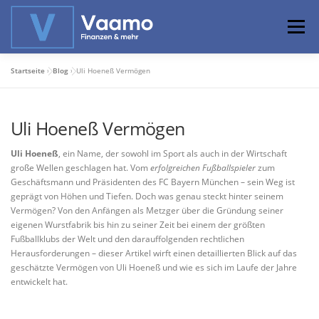
Zum
Inhalt
Menü
springen
Startseite
»
Blog
»
Uli Hoeneß Vermögen
ABOUT
ONLINE-RECHNER
BASISWISSEN
Uli Hoeneß Vermögen
PROFIWISSEN
ALTERSVORSORGE
Uli Hoeneß
, ein Name, der sowohl im Sport als auch in der Wirtschaft
große Wellen geschlagen hat. Vom
erfolgreichen Fußballspieler
zum
Geschäftsmann und Präsidenten des FC Bayern München – sein Weg ist
PRIVATIER WERDEN
geprägt von Höhen und Tiefen. Doch was genau steckt hinter seinem
Vermögen? Von den Anfängen als Metzger über die Gründung seiner
eigenen Wurstfabrik bis hin zu seiner Zeit bei einem der größten
Fußballklubs der Welt und den darauffolgenden rechtlichen
Herausforderungen – dieser Artikel wirft einen detaillierten Blick auf das
geschätzte Vermögen von Uli Hoeneß und wie es sich im Laufe der Jahre
entwickelt hat.