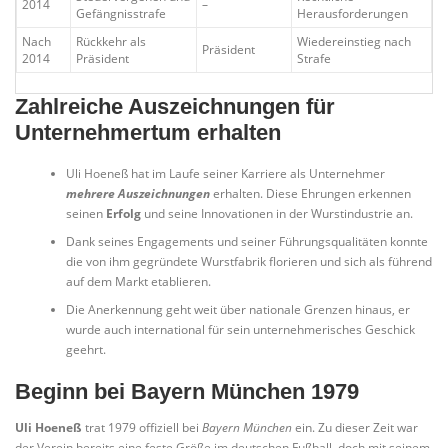
2014
–
Gefängnisstrafe
Herausforderungen
Nach
Rückkehr als
Wiedereinstieg nach
Präsident
2014
Präsident
Strafe
Zahlreiche Auszeichnungen für
Unternehmertum erhalten
Uli Hoeneß hat im Laufe seiner Karriere als Unternehmer
mehrere Auszeichnungen
erhalten. Diese Ehrungen erkennen
seinen
Erfolg
und seine Innovationen in der Wurstindustrie an.
Dank seines Engagements und seiner Führungsqualitäten konnte
die von ihm gegründete Wurstfabrik florieren und sich als führend
auf dem Markt etablieren.
Die Anerkennung geht weit über nationale Grenzen hinaus, er
wurde auch international für sein unternehmerisches Geschick
geehrt.
Beginn bei Bayern München 1979
Uli Hoeneß
trat 1979 offiziell bei
Bayern München
ein. Zu dieser Zeit war
der Verein bereits eine feste Größe im deutschen Fußball, doch mit seinem