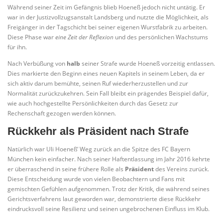
Während seiner Zeit im Gefängnis blieb Hoeneß jedoch nicht untätig. Er
war in der Justizvollzugsanstalt Landsberg und nutzte die Möglichkeit, als
Freigänger in der Tagschicht bei seiner eigenen Wurstfabrik zu arbeiten.
Diese Phase war
eine Zeit der Reflexion
und des persönlichen Wachstums
für ihn.
Nach Verbüßung von
halb
seiner Strafe wurde Hoeneß vorzeitig entlassen.
Dies markierte den Beginn eines neuen Kapitels in seinem Leben, da er
sich aktiv darum bemühte, seinen Ruf wiederherzustellen und zur
Normalität zurückzukehren. Sein Fall bleibt ein prägendes Beispiel dafür,
wie auch hochgestellte Persönlichkeiten durch das Gesetz zur
Rechenschaft gezogen werden können.
Rückkehr als Präsident nach Strafe
Natürlich war Uli Hoeneß‘ Weg zurück an die Spitze des FC Bayern
München kein einfacher. Nach seiner Haftentlassung im Jahr 2016 kehrte
er überraschend in seine frühere Rolle als
Präsident
des Vereins zurück.
Diese Entscheidung wurde von vielen Beobachtern und Fans mit
gemischten Gefühlen aufgenommen. Trotz der Kritik, die während seines
Gerichtsverfahrens laut geworden war, demonstrierte diese Rückkehr
eindrucksvoll seine Resilienz und seinen ungebrochenen Einfluss im Klub.