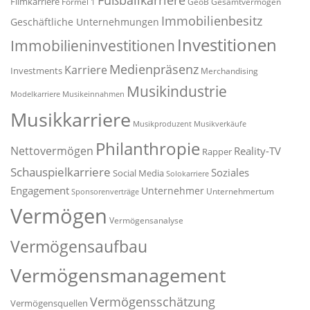
Fußballkarriere
Filmkarriere
Formel 1
GeoB
Gesamtvermögen
Immobilienbesitz
Geschäftliche Unternehmungen
Investitionen
Immobilieninvestitionen
Medienpräsenz
Karriere
Investments
Merchandising
Musikindustrie
Modelkarriere
Musikeinnahmen
Musikkarriere
Musikproduzent
Musikverkäufe
Philanthropie
Nettovermögen
Reality-TV
Rapper
Schauspielkarriere
Soziales
Social Media
Solokarriere
Engagement
Unternehmer
Unternehmertum
Sponsorenverträge
Vermögen
Vermögensanalyse
Vermögensaufbau
Vermögensmanagement
Vermögensschätzung
Vermögensquellen