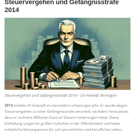
Steuervergehen und Gefängnisstrafe
2014
Steuervergehen und Gefängnisstrafe 2014 – Uli Hoeneß Vermögen
2014
erlebte Uli Hoeneß ein besonders schwieriges Jahr. Er wurde wegen
Steuervergehen zu einer Gefängnisstrafe verurteilt, nachdem herauskam,
dass er mehrere Millionen Euro an Steuern hinterzogen hatte. Diese
Enthüllung sorgte für großes Aufsehen in der Öffentlichkeit und hatte
erhebliche Konsequenzen für sein persönliches und berufliches Leben.