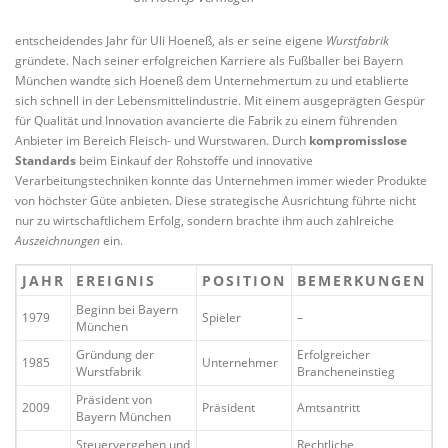
entscheidendes Jahr für Uli Hoeneß, als er seine eigene
Wurstfabrik
gründete. Nach seiner erfolgreichen Karriere als Fußballer bei Bayern
München wandte sich Hoeneß dem Unternehmertum zu und etablierte
sich schnell in der Lebensmittelindustrie. Mit einem ausgeprägten Gespür
für Qualität und Innovation avancierte die Fabrik zu einem führenden
Anbieter im Bereich Fleisch- und Wurstwaren. Durch
kompromisslose
Standards
beim Einkauf der Rohstoffe und innovative
Verarbeitungstechniken konnte das Unternehmen immer wieder Produkte
von höchster Güte anbieten. Diese strategische Ausrichtung führte nicht
nur zu wirtschaftlichem Erfolg, sondern brachte ihm auch zahlreiche
Auszeichnungen
ein.
JAHR
EREIGNIS
POSITION
BEMERKUNGEN
Beginn bei Bayern
1979
Spieler
–
München
Gründung der
Erfolgreicher
1985
Unternehmer
Wurstfabrik
Brancheneinstieg
Präsident von
2009
Präsident
Amtsantritt
Bayern München
Steuervergehen und
Rechtliche