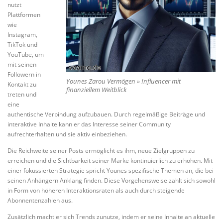
nutzt
Plattformen
wie
Instagram,
TikTok und
YouTube, um
mit seinen
Followern in
Younes Zarou Vermögen » Influencer mit
Kontakt zu
finanziellem Weitblick
treten und
eine
authentische Verbindung aufzubauen. Durch regelmäßige Beiträge und
interaktive Inhalte kann er das Interesse seiner Community
aufrechterhalten und sie aktiv einbeziehen.
Die Reichweite seiner Posts ermöglicht es ihm, neue Zielgruppen zu
erreichen und die Sichtbarkeit seiner Marke kontinuierlich zu erhöhen. Mit
einer fokussierten Strategie spricht Younes spezifische Themen an, die bei
seinen Anhängern Anklang finden. Diese Vorgehensweise zahlt sich sowohl
in Form von höheren Interaktionsraten als auch durch steigende
Abonnentenzahlen aus.
Zusätzlich macht er sich Trends zunutze, indem er seine Inhalte an aktuelle