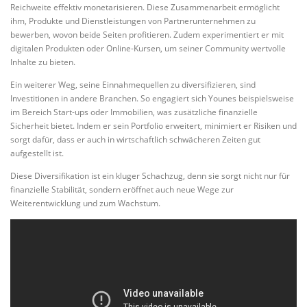
Reichweite effektiv monetarisieren. Diese Zusammenarbeit ermöglicht
ihm, Produkte und Dienstleistungen von Partnerunternehmen zu
bewerben, wovon beide Seiten profitieren. Zudem experimentiert er mit
digitalen Produkten oder Online-Kursen, um seiner Community wertvolle
Inhalte zu bieten.
Ein weiterer Weg, seine Einnahmequellen zu diversifizieren, sind
Investitionen in andere Branchen. So engagiert sich Younes beispielsweise
im Bereich Start-ups oder Immobilien, was zusätzliche finanzielle
Sicherheit bietet. Indem er sein Portfolio erweitert, minimiert er Risiken und
sorgt dafür, dass er auch in wirtschaftlich schwächeren Zeiten gut
aufgestellt ist.
Diese Diversifikation ist ein kluger Schachzug, denn sie sorgt nicht nur für
finanzielle Stabilität, sondern eröffnet auch neue Wege zur
Weiterentwicklung und zum Wachstum.