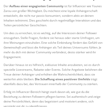
Der
Aufbau einer engagierten Community
ist für Influencer wie Younes
Zarou von großer Wichtigkeit. Du möchtest eine loyale Anhängerschaft
entwickeln, die nicht nur passiv konsumiert, sondern aktiv an deinen
Inhalten teilnimmt. Dies geschieht durch regelmäßige Interaktion und das
Teilen persönlicher Geschichten.
Um dies zu erreichen, ist es wichtig, auf die Interessen deiner Follower
einzugehen. Stelle Fragen, fordere sie heraus oder starte Umfragen, um
ihre Meinungen einzuholen. Eine solche Einbindung fördert das Gefühl von
Gemeinschaft
und lässt die Anhänger als Teil deines Universums fühlen. Je
mehr du dich mit deiner Community verbindest, desto stärker wird ihr
Engagement.
Darüber hinaus ist es hilfreich, exklusive Inhalte anzubieten, sei es durch
spezielle Livestreams, Rabatte oder Events. Solche Angebote belohnen die
Treue deiner Anhänger und erhöhen die Wahrscheinlichkeit, dass sie
weiterhin aktiv bleiben.
Die Schaffung eines positiven Umfelds
trägt
ebenfalls dazu bei, das Vertrauen innerhalb der Community zu stärken.
Erfolg im Influencer-Bereich hängt stark davon ab, wie gut du die
Beziehung zu deinen Followern pflegen kannst. Sei authentisch und zeige
deine Persönlichkeit, denn das begeistert und motiviert andere, sich
verstärkt mit dir zu identifizieren.