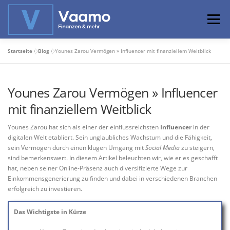
Zum
Inhalt
Menü
springen
Startseite
»
Blog
»
Younes Zarou Vermögen » Influencer mit finanziellem Weitblick
ABOUT
ONLINE-RECHNER
BASISWISSEN
Younes Zarou Vermögen » Influencer
PROFIWISSEN
ALTERSVORSORGE
mit finanziellem Weitblick
Younes Zarou hat sich als einer der einflussreichsten
Influencer
in der
PRIVATIER WERDEN
digitalen Welt etabliert. Sein unglaubliches Wachstum und die Fähigkeit,
sein Vermögen durch einen klugen Umgang mit
Social Media
zu steigern,
sind bemerkenswert. In diesem Artikel beleuchten wir, wie er es geschafft
hat, neben seiner Online-Präsenz auch diversifizierte Wege zur
Einkommensgenerierung zu finden und dabei in verschiedenen Branchen
erfolgreich zu investieren.
Das Wichtigste in Kürze