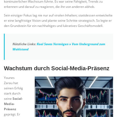
kontinuierlichen Wachstum führte. Es war seine Fähigkeit, Trends zu
erkennen und darauf zu reagieren, die ihn von anderen abhob.
Sein einziger Fokus lag nie nur auf viralen Inhalten; stattdessen entwickelte
er eine langfristige Vision und plante seine Schritte strategisch. So legte er
den Grundstein für ein nachhaltiges und lukratives Geschäftsmodell.
Nützliche Links:
Kool Savas Vermögen » Vom Underground zum
Wohlstand
Wachstum durch Social-Media-Präsenz
Younes
Zarau hat
seinen Erfolg
stark durch
seine
Social-
Media-
Präsenz
geprägt. Er