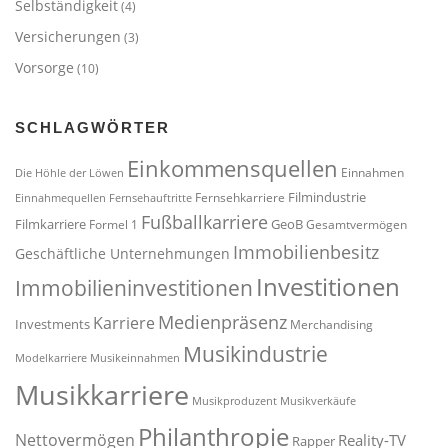
Selbständigkeit
(4)
Versicherungen
(3)
Vorsorge
(10)
SCHLAGWÖRTER
Einkommensquellen
Einnahmen
Die Höhle der Löwen
Filmindustrie
Fernsehkarriere
Einnahmequellen
Fernsehauftritte
Fußballkarriere
Filmkarriere
GeoB
Formel 1
Gesamtvermögen
Immobilienbesitz
Geschäftliche Unternehmungen
Investitionen
Immobilieninvestitionen
Medienpräsenz
Karriere
Investments
Merchandising
Musikindustrie
Modelkarriere
Musikeinnahmen
Musikkarriere
Musikproduzent
Musikverkäufe
Philanthropie
Nettovermögen
Reality-TV
Rapper