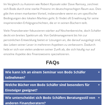
Im Vergleich zu Autoren wie Robert Kiyosaki oder Dave Ramsey, zeichnet
sich Bodo durch eine starke Präsenz im deutschsprachigen Raum aus. Dies
gibt ihm einen markanten Vorteil, insbesondere wenn es um spezifische
Bedingungen des lokalen Marktes geht. Er findet oft Erwähnung für seine
inspirierenden Erfolgsgeschichten, die er in seinen Büchern teilt.
Viele Finanzberater fokussieren stärker auf Nischenbereiche, doch Schäfer
deckt ein breites Spektrum ab. Von Geldmanagement bis hin zur
persönlichen Entwicklung bietet er Lösungen an, die darauf ausgelegt sind,
das Leben seiner Leser in mehreren Aspekten zu verbessern. Dadurch
hebt er sich von vielen anderen seiner Zunft ab, die sich häufig nur auf
einzelne Aspekte des Finanzwesens spezialisieren.
FAQs
Wie kann ich an einem Seminar von Bodo Schäfer
teilnehmen?
Welche Bücher von Bodo Schäfer sind besonders für
Einsteiger geeignet?
Wie unterscheidet sich Bodo Schäfers Beratungsstil von
anderen Finanzberatern?