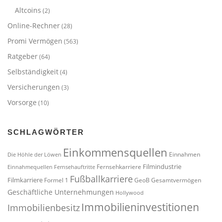
Altcoins
(2)
Online-Rechner
(28)
Promi Vermögen
(563)
Ratgeber
(64)
Selbständigkeit
(4)
Versicherungen
(3)
Vorsorge
(10)
SCHLAGWÖRTER
Einkommensquellen
Einnahmen
Die Höhle der Löwen
Filmindustrie
Fernsehkarriere
Einnahmequellen
Fernsehauftritte
Fußballkarriere
Filmkarriere
Formel 1
GeoB
Gesamtvermögen
Geschäftliche Unternehmungen
Hollywood
Immobilieninvestitionen
Immobilienbesitz