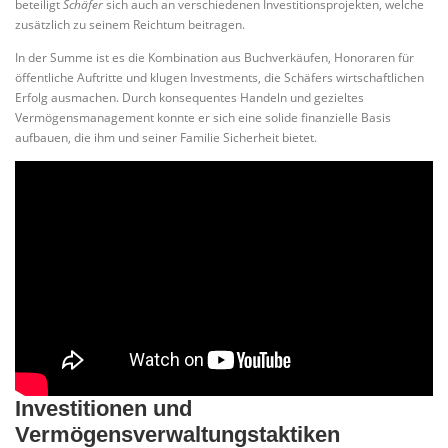
beteiligt
Schäfer
sich auch an verschiedenen Investitionsprojekten, welche
zusätzlich zu seinem Reichtum beitragen.
In der Summe ist es die Kombination aus Buchverkäufen, Honoraren für
öffentliche Auftritte und klugen Investments, die Schäfers wirtschaftlichen
Erfolg ausmachen. Durch konsequentes Handeln und gezieltes
Vermögensmanagement konnte er sich eine solide finanzielle Basis
aufbauen, die ihm und seiner Familie Sicherheit bietet.
Investitionen und
Vermögensverwaltungstaktiken