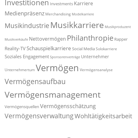
Investitionen
Karriere
Investments
Medienpräsenz
Merchandising
Modelkarriere
Musikkarriere
Musikindustrie
Musikproduzent
Philanthropie
Nettovermögen
Rapper
Musikverkäufe
Schauspielkarriere
Reality-TV
Social Media
Solokarriere
Soziales Engagement
Unternehmer
Sponsorenverträge
Vermögen
Unternehmertum
Vermögensanalyse
Vermögensaufbau
Vermögensmanagement
Vermögensschätzung
Vermögensquellen
Vermögensverwaltung
Wohltätigkeitsarbeit