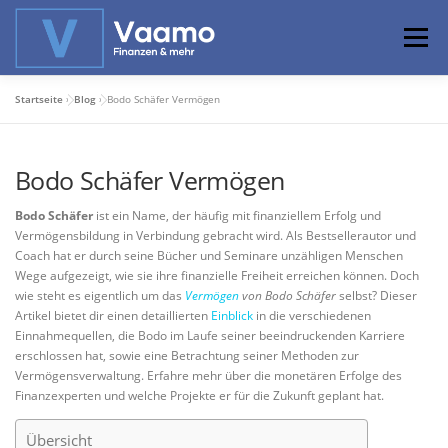
Zum
Inhalt
Menü
springen
Startseite
»
Blog
»
Bodo Schäfer Vermögen
ABOUT
ONLINE-RECHNER
BASISWISSEN
Bodo Schäfer Vermögen
PROFIWISSEN
ALTERSVORSORGE
Bodo Schäfer
ist ein Name, der häufig mit finanziellem Erfolg und
Vermögensbildung in Verbindung gebracht wird. Als Bestsellerautor und
Coach hat er durch seine Bücher und Seminare unzähligen Menschen
PRIVATIER WERDEN
Wege aufgezeigt, wie sie ihre finanzielle Freiheit erreichen können. Doch
wie steht es eigentlich um das
Vermögen
von Bodo Schäfer
selbst? Dieser
Artikel bietet dir einen detaillierten
Einblick
in die verschiedenen
Einnahmequellen, die Bodo im Laufe seiner beeindruckenden Karriere
erschlossen hat, sowie eine Betrachtung seiner Methoden zur
Vermögensverwaltung. Erfahre mehr über die monetären Erfolge des
Finanzexperten und welche Projekte er für die Zukunft geplant hat.
Übersicht