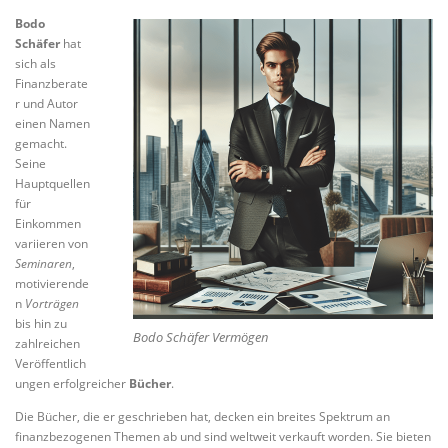
Bodo
Schäfer
hat
sich als
Finanzberate
r und Autor
einen Namen
gemacht.
Seine
Hauptquellen
für
Einkommen
variieren von
Seminaren
,
motivierende
n
Vorträgen
bis hin zu
Bodo Schäfer Vermögen
zahlreichen
Veröffentlich
ungen erfolgreicher
Bücher
.
Die Bücher, die er geschrieben hat, decken ein breites Spektrum an
finanzbezogenen Themen ab und sind weltweit verkauft worden. Sie bieten