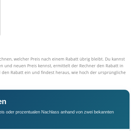
hnen, welcher Preis nach einem Rabatt übrig bleibt. Du kannst
 und neuen Preis kennst, ermittelt der Rechner den Rabatt in
d den Rabatt ein und findest heraus, wie hoch der ursprüngliche
en
Preis oder prozentualen Nachlass anhand von zwei bekannten