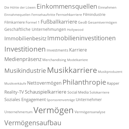
Einkommensquellen
Einnahmen
Die Höhle der Löwen
Filmindustrie
Fernsehkarriere
Einnahmequellen
Fernsehauftritte
Fußballkarriere
Filmkarriere
Formel 1
GeoB
Gesamtvermögen
Geschäftliche Unternehmungen
Hollywood
Immobilieninvestitionen
Immobilienbesitz
Investitionen
Karriere
Investments
Medienpräsenz
Merchandising
Modelkarriere
Musikkarriere
Musikindustrie
Musikproduzent
Philanthropie
Nettovermögen
Rapper
Musikverkäufe
Schauspielkarriere
Reality-TV
Social Media
Solokarriere
Soziales Engagement
Unternehmer
Sponsorenverträge
Vermögen
Unternehmertum
Vermögensanalyse
Vermögensaufbau