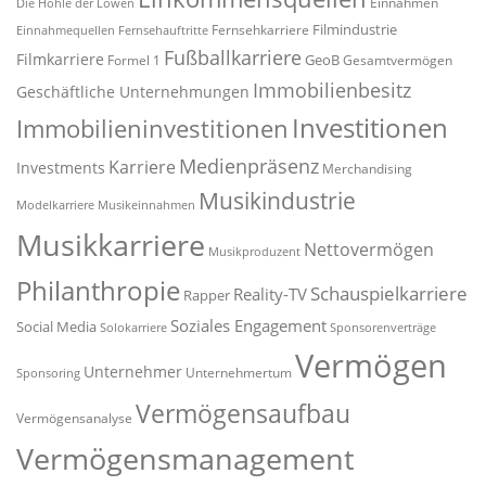
Einnahmen
Die Höhle der Löwen
Filmindustrie
Fernsehkarriere
Einnahmequellen
Fernsehauftritte
Fußballkarriere
Filmkarriere
GeoB
Formel 1
Gesamtvermögen
Immobilienbesitz
Geschäftliche Unternehmungen
Investitionen
Immobilieninvestitionen
Medienpräsenz
Karriere
Investments
Merchandising
Musikindustrie
Modelkarriere
Musikeinnahmen
Musikkarriere
Nettovermögen
Musikproduzent
Philanthropie
Schauspielkarriere
Reality-TV
Rapper
Soziales Engagement
Social Media
Solokarriere
Sponsorenverträge
Vermögen
Unternehmer
Unternehmertum
Sponsoring
Vermögensaufbau
Vermögensanalyse
Vermögensmanagement