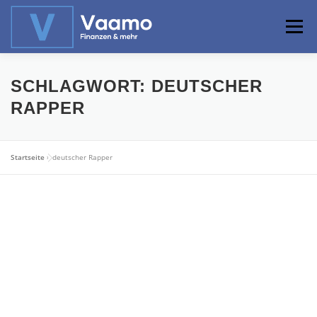
Zum
Inhalt
Menü
springen
ABOUT
ONLINE-RECHNER
BASISWISSEN
SCHLAGWORT:
DEUTSCHER
RAPPER
PROFIWISSEN
ALTERSVORSORGE
Startseite
»
deutscher Rapper
PRIVATIER WERDEN