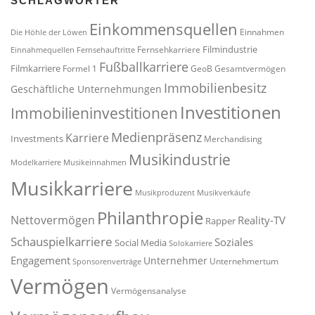
SCHLAGWÖRTER
Einkommensquellen
Einnahmen
Die Höhle der Löwen
Filmindustrie
Fernsehkarriere
Einnahmequellen
Fernsehauftritte
Fußballkarriere
Filmkarriere
Formel 1
GeoB
Gesamtvermögen
Immobilienbesitz
Geschäftliche Unternehmungen
Investitionen
Immobilieninvestitionen
Medienpräsenz
Karriere
Investments
Merchandising
Musikindustrie
Modelkarriere
Musikeinnahmen
Musikkarriere
Musikproduzent
Musikverkäufe
Philanthropie
Nettovermögen
Reality-TV
Rapper
Schauspielkarriere
Soziales
Social Media
Solokarriere
Engagement
Unternehmer
Unternehmertum
Sponsorenverträge
Vermögen
Vermögensanalyse