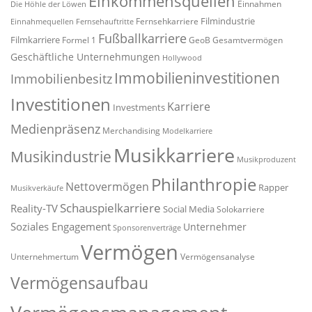
Einkommensquellen
Einnahmen
Die Höhle der Löwen
Filmindustrie
Fernsehkarriere
Einnahmequellen
Fernsehauftritte
Fußballkarriere
Filmkarriere
Formel 1
GeoB
Gesamtvermögen
Geschäftliche Unternehmungen
Hollywood
Immobilieninvestitionen
Immobilienbesitz
Investitionen
Karriere
Investments
Medienpräsenz
Merchandising
Modelkarriere
Musikkarriere
Musikindustrie
Musikproduzent
Philanthropie
Nettovermögen
Rapper
Musikverkäufe
Schauspielkarriere
Reality-TV
Social Media
Solokarriere
Soziales Engagement
Unternehmer
Sponsorenverträge
Vermögen
Unternehmertum
Vermögensanalyse
Vermögensaufbau