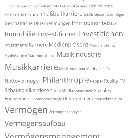
Filmindustrie
Fernsehkarriere
Einnahmequellen
Fernsehauftritte
Fußballkarriere
Filmkarriere
GeoB
Formel 1
Gesamtvermögen
Immobilienbesitz
Geschäftliche Unternehmungen
Investitionen
Immobilieninvestitionen
Medienpräsenz
Karriere
Investments
Merchandising
Musikindustrie
Modelkarriere
Musikeinnahmen
Musikkarriere
Musikproduzent
Musikverkäufe
Philanthropie
Nettovermögen
Reality-TV
Rapper
Schauspielkarriere
Soziales
Social Media
Solokarriere
Engagement
Unternehmer
Unternehmertum
Sponsorenverträge
Vermögen
Vermögensanalyse
Vermögensaufbau
Vermögensmanagement