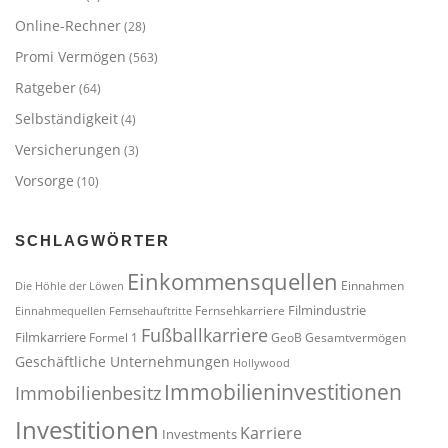
Online-Rechner
(28)
Promi Vermögen
(563)
Ratgeber
(64)
Selbständigkeit
(4)
Versicherungen
(3)
Vorsorge
(10)
SCHLAGWÖRTER
Einkommensquellen
Einnahmen
Die Höhle der Löwen
Filmindustrie
Fernsehkarriere
Einnahmequellen
Fernsehauftritte
Fußballkarriere
Filmkarriere
Formel 1
GeoB
Gesamtvermögen
Geschäftliche Unternehmungen
Hollywood
Immobilieninvestitionen
Immobilienbesitz
Investitionen
Karriere
Investments