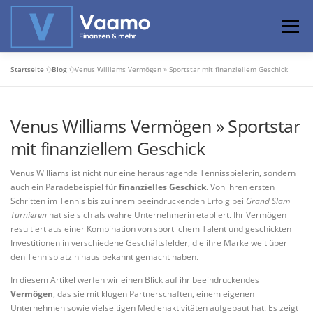
Zum
Inhalt
Menü
springen
Startseite
»
Blog
»
Venus Williams Vermögen » Sportstar mit finanziellem Geschick
ABOUT
ONLINE-RECHNER
BASISWISSEN
Venus Williams Vermögen » Sportstar
PROFIWISSEN
ALTERSVORSORGE
mit finanziellem Geschick
Venus Williams ist nicht nur eine herausragende Tennisspielerin, sondern
PRIVATIER WERDEN
auch ein Paradebeispiel für
finanzielles Geschick
. Von ihren ersten
Schritten im Tennis bis zu ihrem beeindruckenden Erfolg bei
Grand Slam
Turnieren
hat sie sich als wahre Unternehmerin etabliert. Ihr Vermögen
resultiert aus einer Kombination von sportlichem Talent und geschickten
Investitionen in verschiedene Geschäftsfelder, die ihre Marke weit über
den Tennisplatz hinaus bekannt gemacht haben.
In diesem Artikel werfen wir einen Blick auf ihr beeindruckendes
Vermögen
, das sie mit klugen Partnerschaften, einem eigenen
Unternehmen sowie vielseitigen Medienaktivitäten aufgebaut hat. Es zeigt