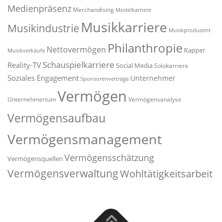
Medienpräsenz
Merchandising
Modelkarriere
Musikkarriere
Musikindustrie
Musikproduzent
Philanthropie
Nettovermögen
Rapper
Musikverkäufe
Schauspielkarriere
Reality-TV
Social Media
Solokarriere
Soziales Engagement
Unternehmer
Sponsorenverträge
Vermögen
Unternehmertum
Vermögensanalyse
Vermögensaufbau
Vermögensmanagement
Vermögensschätzung
Vermögensquellen
Vermögensverwaltung
Wohltätigkeitsarbeit