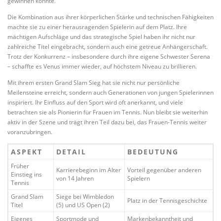
gewinnen konnte.
Die Kombination aus ihrer körperlichen Stärke und technischen Fähigkeiten
machte sie zu einer herausragenden Spielerin auf dem Platz. Ihre
mächtigen Aufschläge und das strategische Spiel haben ihr nicht nur
zahlreiche Titel eingebracht, sondern auch eine getreue Anhängerschaft.
Trotz der Konkurrenz – insbesondere durch ihre eigene Schwester Serena
– schaffte es Venus immer wieder, auf höchstem Niveau zu brillieren.
Mit ihrem ersten Grand Slam Sieg hat sie nicht nur persönliche
Meilensteine erreicht, sondern auch Generationen von jungen Spielerinnen
inspiriert. Ihr Einfluss auf den Sport wird oft anerkannt, und viele
betrachten sie als Pionierin für Frauen im Tennis. Nun bleibt sie weiterhin
aktiv in der Szene und trägt ihren Teil dazu bei, das Frauen-Tennis weiter
voranzubringen.
ASPEKT
DETAIL
BEDEUTUNG
Früher
Karrierebeginn im Alter
Vorteil gegenüber anderen
Einstieg ins
von 14 Jahren
Spielern
Tennis
Grand Slam
Siege bei Wimbledon
Platz in der Tennisgeschichte
Titel
(5) und US Open (2)
Eigenes
Sportmode und
Markenbekanntheit und