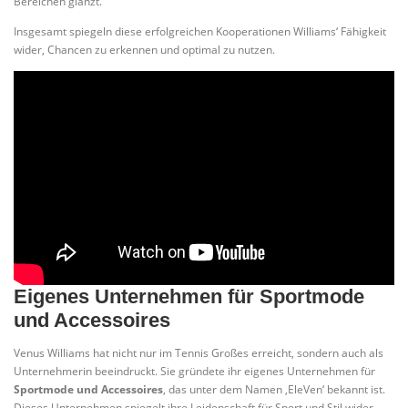
Bereichen glänzt.
Insgesamt spiegeln diese erfolgreichen Kooperationen Williams‘ Fähigkeit
wider, Chancen zu erkennen und optimal zu nutzen.
Eigenes Unternehmen für Sportmode
und Accessoires
Venus Williams hat nicht nur im Tennis Großes erreicht, sondern auch als
Unternehmerin beeindruckt. Sie gründete ihr eigenes Unternehmen für
Sportmode und Accessoires
, das unter dem Namen ‚EleVen‘ bekannt ist.
Dieses Unternehmen spiegelt ihre Leidenschaft für Sport und Stil wider,