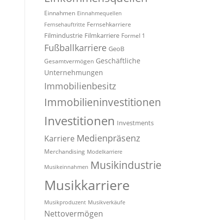
Einnahmen
Einnahmequellen
Fernsehkarriere
Fernsehauftritte
Filmindustrie
Filmkarriere
Formel 1
Fußballkarriere
GeoB
Geschäftliche
Gesamtvermögen
Unternehmungen
Immobilienbesitz
Immobilieninvestitionen
Investitionen
Investments
Medienpräsenz
Karriere
Merchandising
Modelkarriere
Musikindustrie
Musikeinnahmen
Musikkarriere
Musikproduzent
Musikverkäufe
Nettovermögen