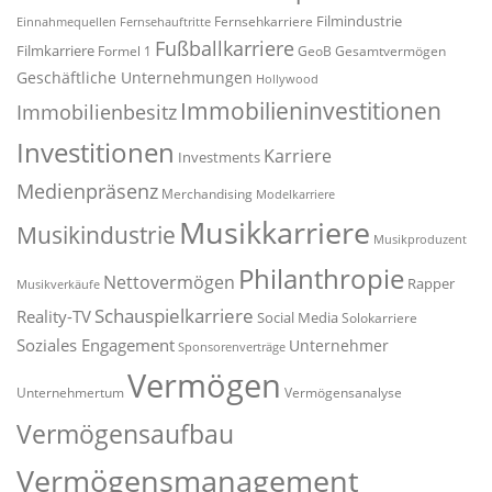
Filmindustrie
Fernsehkarriere
Einnahmequellen
Fernsehauftritte
Fußballkarriere
Filmkarriere
Formel 1
GeoB
Gesamtvermögen
Geschäftliche Unternehmungen
Hollywood
Immobilieninvestitionen
Immobilienbesitz
Investitionen
Karriere
Investments
Medienpräsenz
Merchandising
Modelkarriere
Musikkarriere
Musikindustrie
Musikproduzent
Philanthropie
Nettovermögen
Rapper
Musikverkäufe
Schauspielkarriere
Reality-TV
Social Media
Solokarriere
Soziales Engagement
Unternehmer
Sponsorenverträge
Vermögen
Unternehmertum
Vermögensanalyse
Vermögensaufbau
Vermögensmanagement