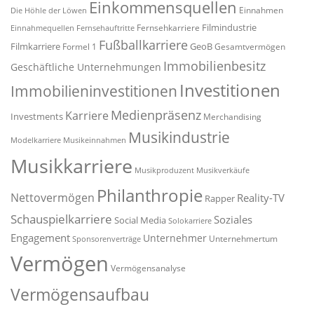
Einkommensquellen
Einnahmen
Die Höhle der Löwen
Filmindustrie
Fernsehkarriere
Einnahmequellen
Fernsehauftritte
Fußballkarriere
Filmkarriere
GeoB
Formel 1
Gesamtvermögen
Immobilienbesitz
Geschäftliche Unternehmungen
Investitionen
Immobilieninvestitionen
Medienpräsenz
Karriere
Investments
Merchandising
Musikindustrie
Modelkarriere
Musikeinnahmen
Musikkarriere
Musikproduzent
Musikverkäufe
Philanthropie
Nettovermögen
Reality-TV
Rapper
Schauspielkarriere
Soziales
Social Media
Solokarriere
Engagement
Unternehmer
Unternehmertum
Sponsorenverträge
Vermögen
Vermögensanalyse
Vermögensaufbau