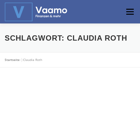
Zum
Inhalt
Menü
springen
ABOUT
ONLINE-RECHNER
BASISWISSEN
SCHLAGWORT:
CLAUDIA ROTH
PROFIWISSEN
ALTERSVORSORGE
Startseite
»
Claudia Roth
PRIVATIER WERDEN