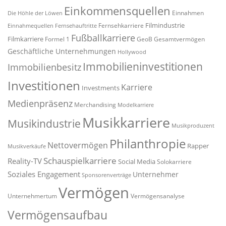
Einkommensquellen
Einnahmen
Die Höhle der Löwen
Filmindustrie
Fernsehkarriere
Einnahmequellen
Fernsehauftritte
Fußballkarriere
Filmkarriere
Formel 1
GeoB
Gesamtvermögen
Geschäftliche Unternehmungen
Hollywood
Immobilieninvestitionen
Immobilienbesitz
Investitionen
Karriere
Investments
Medienpräsenz
Merchandising
Modelkarriere
Musikkarriere
Musikindustrie
Musikproduzent
Philanthropie
Nettovermögen
Rapper
Musikverkäufe
Schauspielkarriere
Reality-TV
Social Media
Solokarriere
Soziales Engagement
Unternehmer
Sponsorenverträge
Vermögen
Unternehmertum
Vermögensanalyse
Vermögensaufbau