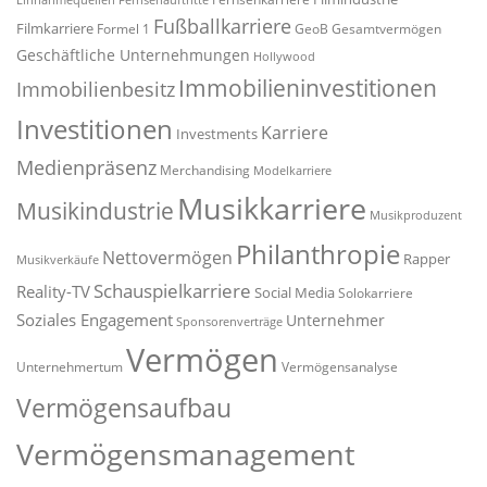
Einnahmequellen
Fernsehauftritte
Fußballkarriere
Filmkarriere
Formel 1
GeoB
Gesamtvermögen
Geschäftliche Unternehmungen
Hollywood
Immobilieninvestitionen
Immobilienbesitz
Investitionen
Karriere
Investments
Medienpräsenz
Merchandising
Modelkarriere
Musikkarriere
Musikindustrie
Musikproduzent
Philanthropie
Nettovermögen
Rapper
Musikverkäufe
Schauspielkarriere
Reality-TV
Social Media
Solokarriere
Soziales Engagement
Unternehmer
Sponsorenverträge
Vermögen
Unternehmertum
Vermögensanalyse
Vermögensaufbau
Vermögensmanagement