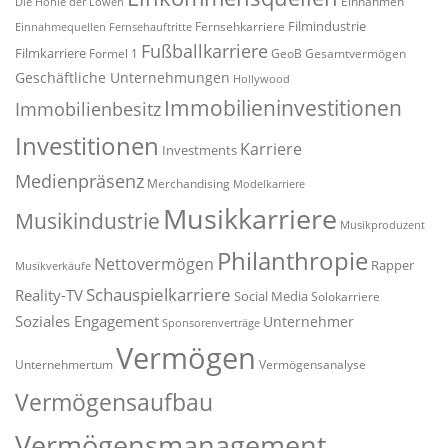
Einnahmen
Die Höhle der Löwen
Filmindustrie
Fernsehkarriere
Einnahmequellen
Fernsehauftritte
Fußballkarriere
Filmkarriere
Formel 1
GeoB
Gesamtvermögen
Geschäftliche Unternehmungen
Hollywood
Immobilieninvestitionen
Immobilienbesitz
Investitionen
Karriere
Investments
Medienpräsenz
Merchandising
Modelkarriere
Musikkarriere
Musikindustrie
Musikproduzent
Philanthropie
Nettovermögen
Rapper
Musikverkäufe
Schauspielkarriere
Reality-TV
Social Media
Solokarriere
Soziales Engagement
Unternehmer
Sponsorenverträge
Vermögen
Unternehmertum
Vermögensanalyse
Vermögensaufbau
Vermögensmanagement