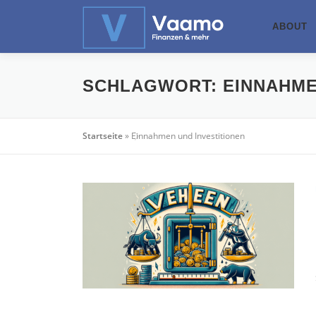
Zum
Inhalt
ABOUT
springen
SCHLAGWORT:
EINNAHME
Startseite
»
Einnahmen und Investitionen