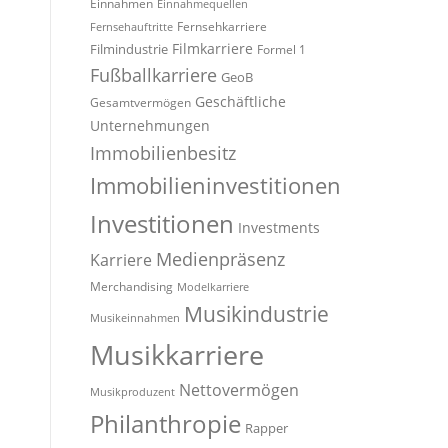
Einnahmen
Einnahmequellen
Fernsehkarriere
Fernsehauftritte
Filmindustrie
Filmkarriere
Formel 1
Fußballkarriere
GeoB
Geschäftliche
Gesamtvermögen
Unternehmungen
Immobilienbesitz
Immobilieninvestitionen
Investitionen
Investments
Medienpräsenz
Karriere
Merchandising
Modelkarriere
Musikindustrie
Musikeinnahmen
Musikkarriere
Nettovermögen
Musikproduzent
Philanthropie
Rapper