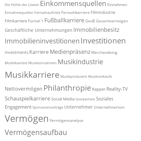
Einkommensquellen
Einnahmen
Die Höhle der Löwen
Filmindustrie
Fernsehkarriere
Einnahmequellen
Fernsehauftritte
Fußballkarriere
Filmkarriere
Formel 1
GeoB
Gesamtvermögen
Immobilienbesitz
Geschäftliche Unternehmungen
Investitionen
Immobilieninvestitionen
Medienpräsenz
Karriere
Investments
Merchandising
Musikindustrie
Modelkarriere
Musikeinnahmen
Musikkarriere
Musikproduzent
Musikverkäufe
Philanthropie
Nettovermögen
Reality-TV
Rapper
Schauspielkarriere
Soziales
Social Media
Solokarriere
Engagement
Unternehmer
Unternehmertum
Sponsorenverträge
Vermögen
Vermögensanalyse
Vermögensaufbau