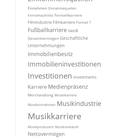
Einnahmen
Einnahmequellen
Fernsehkarriere
Fernsehauftritte
Filmindustrie
Filmkarriere
Formel 1
Fußballkarriere
GeoB
Geschäftliche
Gesamtvermögen
Unternehmungen
Immobilienbesitz
Immobilieninvestitionen
Investitionen
Investments
Medienpräsenz
Karriere
Merchandising
Modelkarriere
Musikindustrie
Musikeinnahmen
Musikkarriere
Musikproduzent
Musikverkäufe
Nettovermögen