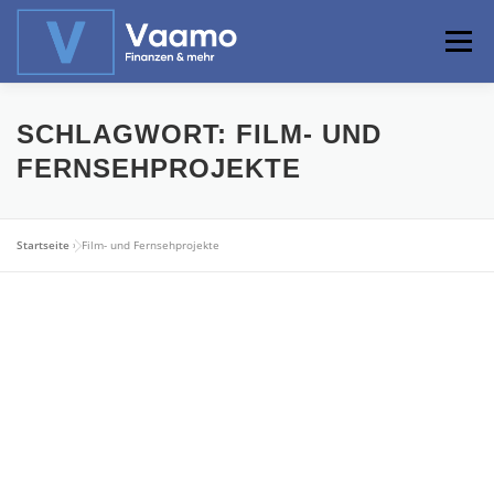
Zum
Inhalt
Menü
springen
ABOUT
ONLINE-RECHNER
BASISWISSEN
SCHLAGWORT:
FILM- UND
FERNSEHPROJEKTE
PROFIWISSEN
ALTERSVORSORGE
Startseite
»
Film- und Fernsehprojekte
PRIVATIER WERDEN