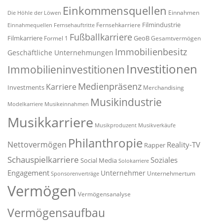
Einkommensquellen
Einnahmen
Die Höhle der Löwen
Filmindustrie
Fernsehkarriere
Einnahmequellen
Fernsehauftritte
Fußballkarriere
Filmkarriere
GeoB
Formel 1
Gesamtvermögen
Immobilienbesitz
Geschäftliche Unternehmungen
Investitionen
Immobilieninvestitionen
Medienpräsenz
Karriere
Investments
Merchandising
Musikindustrie
Modelkarriere
Musikeinnahmen
Musikkarriere
Musikproduzent
Musikverkäufe
Philanthropie
Nettovermögen
Reality-TV
Rapper
Schauspielkarriere
Soziales
Social Media
Solokarriere
Engagement
Unternehmer
Unternehmertum
Sponsorenverträge
Vermögen
Vermögensanalyse
Vermögensaufbau