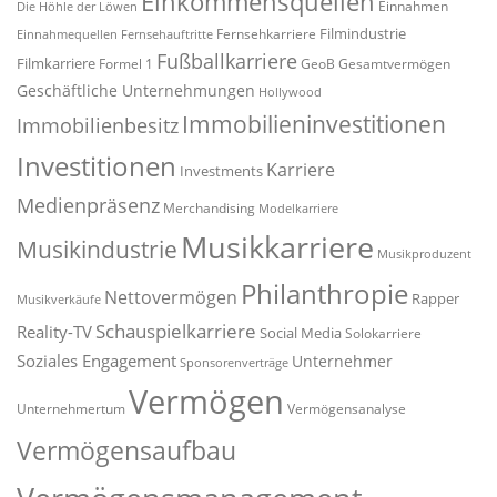
Einkommensquellen
Einnahmen
Die Höhle der Löwen
Filmindustrie
Fernsehkarriere
Einnahmequellen
Fernsehauftritte
Fußballkarriere
Filmkarriere
Formel 1
GeoB
Gesamtvermögen
Geschäftliche Unternehmungen
Hollywood
Immobilieninvestitionen
Immobilienbesitz
Investitionen
Karriere
Investments
Medienpräsenz
Merchandising
Modelkarriere
Musikkarriere
Musikindustrie
Musikproduzent
Philanthropie
Nettovermögen
Rapper
Musikverkäufe
Schauspielkarriere
Reality-TV
Social Media
Solokarriere
Soziales Engagement
Unternehmer
Sponsorenverträge
Vermögen
Unternehmertum
Vermögensanalyse
Vermögensaufbau