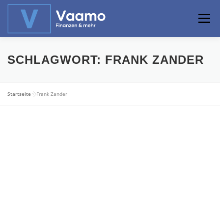
Zum
Inhalt
Menü
springen
ABOUT
ONLINE-RECHNER
BASISWISSEN
SCHLAGWORT:
FRANK ZANDER
PROFIWISSEN
ALTERSVORSORGE
Startseite
»
Frank Zander
PRIVATIER WERDEN