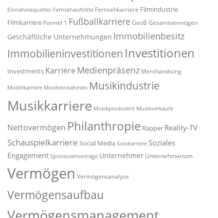
Filmindustrie
Fernsehkarriere
Einnahmequellen
Fernsehauftritte
Fußballkarriere
Filmkarriere
Formel 1
GeoB
Gesamtvermögen
Immobilienbesitz
Geschäftliche Unternehmungen
Investitionen
Immobilieninvestitionen
Medienpräsenz
Karriere
Investments
Merchandising
Musikindustrie
Modelkarriere
Musikeinnahmen
Musikkarriere
Musikproduzent
Musikverkäufe
Philanthropie
Nettovermögen
Reality-TV
Rapper
Schauspielkarriere
Soziales
Social Media
Solokarriere
Engagement
Unternehmer
Unternehmertum
Sponsorenverträge
Vermögen
Vermögensanalyse
Vermögensaufbau
Vermögensmanagement